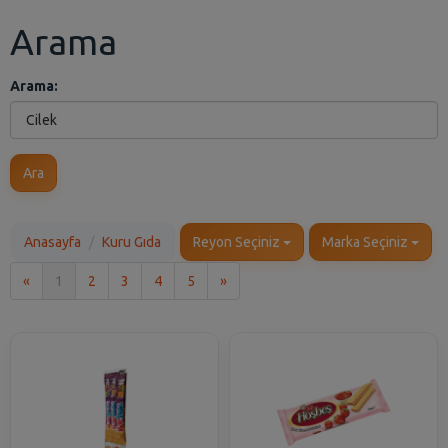
Arama
Arama:
Ara
Anasayfa
Kuru Gıda
Reyon Seçiniz
Marka Seçiniz
İlk
Son
«
1
2
3
4
5
»