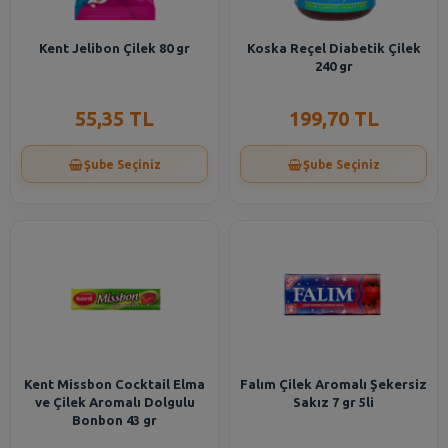
Kent Jelibon Çilek 80 gr
Koska Reçel Diabetik Çilek
240 gr
55,35 TL
199,70 TL
Şube Seçiniz
Şube Seçiniz
Kent Missbon Cocktail Elma
Falım Çilek Aromalı Şekersiz
ve Çilek Aromalı Dolgulu
Sakız 7 gr 5li
Bonbon 43 gr