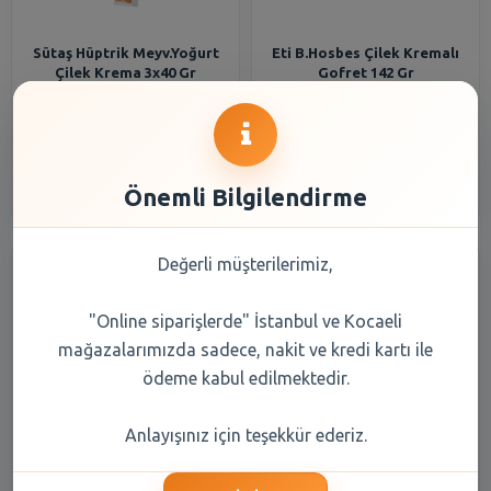
Sütaş Hüptrik Meyv.Yoğurt
Eti B.Hosbes Çilek Kremalı
Çilek Krema 3x40 Gr
Gofret 142 Gr
20,50 TL
66,60 TL
Şube Seçiniz
Şube Seçiniz
Önemli Bilgilendirme
Değerli müşterilerimiz,
"Online siparişlerde" İstanbul ve Kocaeli
mağazalarımızda sadece, nakit ve kredi kartı ile
ödeme kabul edilmektedir.
Milka Çilek Aromalı Yoğurt
Şitoğlu Reçel Çilek 380 gr
Anlayışınız için teşekkür ederiz.
Dolgulu (50%) Sütlü Çikolata
100 gr