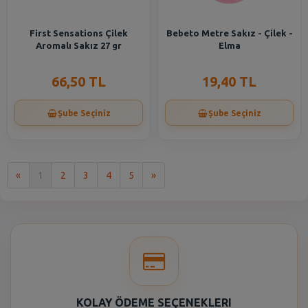
First Sensations Çilek
Bebeto Metre Sakız - Çilek -
Aromalı Sakız 27 gr
Elma
66,50 TL
19,40 TL
Şube Seçiniz
Şube Seçiniz
İlk
Son
«
1
2
3
4
5
»
KOLAY ÖDEME SEÇENEKLERI