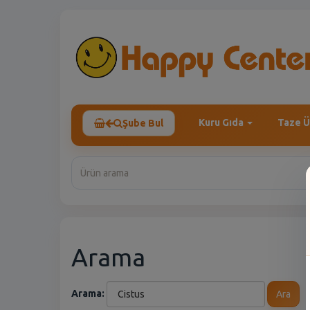
Kuru Gıda
Taze Ü
Şube Bul
Arama
Arama:
Ara