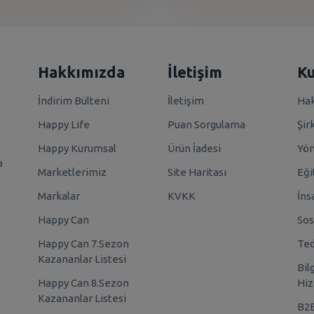
Hakkımızda
İletişim
K
İndirim Bülteni
İletişim
Hak
Happy Life
Puan Sorgulama
Şir
Happy Kurumsal
Ürün İadesi
Yö
a
Marketlerimiz
Site Haritası
Eği
Markalar
KVKK
İns
Happy Can
Sos
Happy Can 7.Sezon
Ted
Kazananlar Listesi
Bil
Happy Can 8.Sezon
Hiz
Kazananlar Listesi
B2