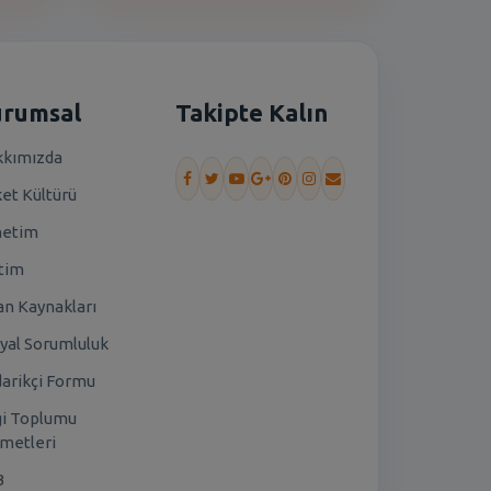
urumsal
Takipte Kalın
kımızda
ket Kültürü
netim
tim
an Kaynakları
yal Sorumluluk
arikçi Formu
gi Toplumu
metleri
B