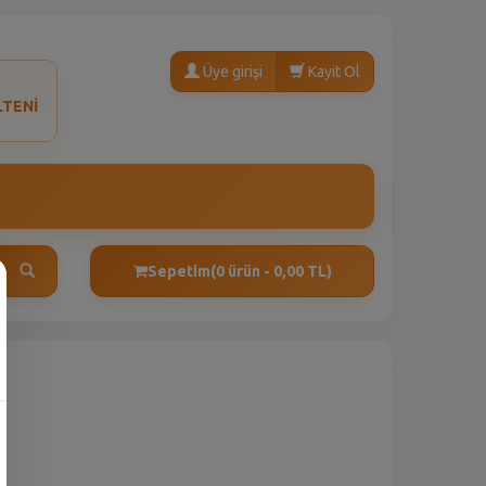
Üye girişi
Kayıt Ol
LTENİ
Sepetim
(0 ürün - 0,00 TL)