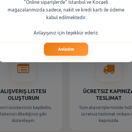
"Online siparişlerde" İstanbul ve Kocaeli
mağazalarımızda sadece, nakit ve kredi kartı ile ödeme
kabul edilmektedir.
Anlayışınız için teşekkür ederiz.
Anladım
ALIŞVERIŞ LISTESI
ÜCRETSIZ KAPINIZ
OLUŞTURUN
TESLIMAT
vori ürünlerinizi kaydedin,
Tüm alışverişlerinizde hızl
listenizi dilediğiniz gibi
ücretsiz teslimat imkanı 
düzenleyin.
kapınızda.