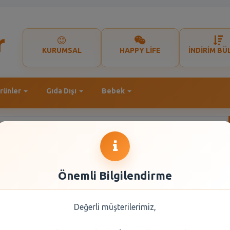
KURUMSAL
HAPPY LİFE
İNDİRİM BÜ
rünler
Gıda Dışı
Bebek
Önemli Bilgilendirme
Değerli müşterilerimiz,