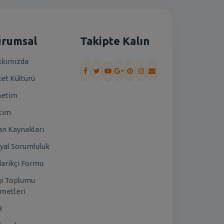
urumsal
Takipte Kalın
kımızda
ket Kültürü
netim
tim
an Kaynakları
yal Sorumluluk
arikçi Formu
gi Toplumu
metleri
B