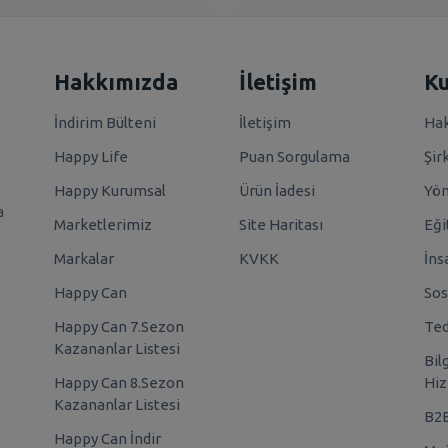
Hakkımızda
İletişim
K
İndirim Bülteni
İletişim
Hak
Happy Life
Puan Sorgulama
Şir
Happy Kurumsal
Ürün İadesi
Yö
a
Marketlerimiz
Site Haritası
Eği
Markalar
KVKK
İns
Happy Can
Sos
Happy Can 7.Sezon
Ted
Kazananlar Listesi
Bil
Happy Can 8.Sezon
Hiz
Kazananlar Listesi
B2
Happy Can İndir