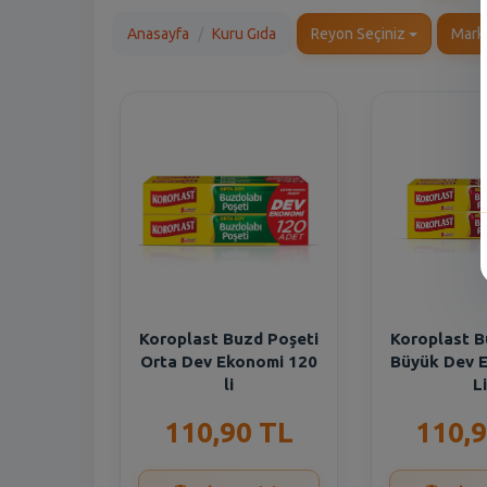
Anasayfa
Kuru Gıda
Reyon Seçiniz
Mark
Koroplast Buzd Poşeti
Koroplast B
Orta Dev Ekonomi 120
Büyük Dev 
li
Li
110,90 TL
110,9