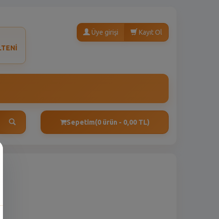
Üye girişi
Kayıt Ol
LTENİ
Sepetim
(0 ürün - 0,00 TL)