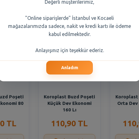
Değerli müşterilerimiz,
a Seçiniz
"Online siparişlerde" İstanbul ve Kocaeli
mağazalarımızda sadece, nakit ve kredi kartı ile ödeme
kabul edilmektedir.
Anlayışınız için teşekkür ederiz.
Anladım
uzd Poşeti
Koroplast Buzd Poşeti
Koroplast
Ekonomi 80
Küçük Dev Ekonomi
Orta Dev
160 Lı
0 TL
110,90 TL
110