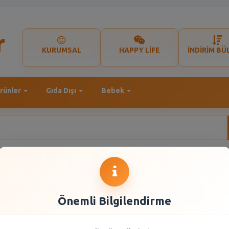
KURUMSAL
HAPPY LİFE
İNDİRİM BÜ
rünler
Gıda Dışı
Bebek
Önemli Bilgilendirme