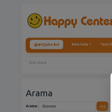
Kuru Gıda
Taze Ü
Şube Bul
Arama
Arama:
Ara