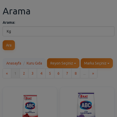
Arama
Arama:
Ara
Anasayfa
Kuru Gıda
Reyon Seçiniz
Marka Seçiniz
İlk
Son
«
1
2
3
4
5
6
7
8
...
»