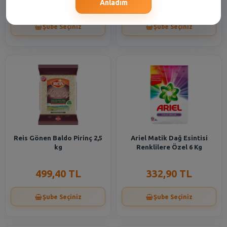
332,90 TL
210,80 TL
Anladım
Şube Seçiniz
Şube Seçiniz
Reis Gönen Baldo Pirinç 2,5
Ariel Matik Dağ Esintisi
kg
Renklilere Özel 6 Kg
499,40 TL
332,90 TL
Şube Seçiniz
Şube Seçiniz