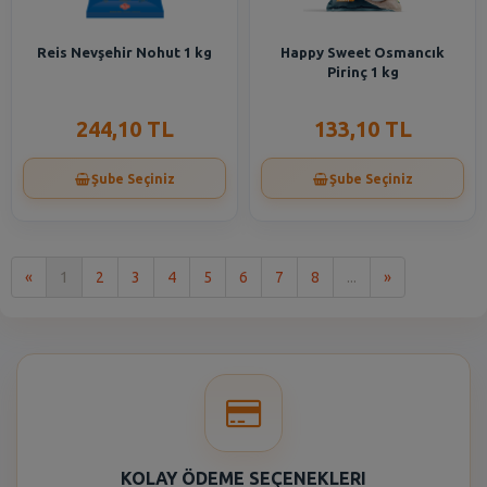
Reis Nevşehir Nohut 1 kg
Happy Sweet Osmancık
Pirinç 1 kg
244,10 TL
133,10 TL
Şube Seçiniz
Şube Seçiniz
İlk
Son
«
1
2
3
4
5
6
7
8
...
»
KOLAY ÖDEME SEÇENEKLERI