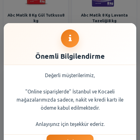
Abc Matik 8 Kg Gül Tutkusu8
Abc Matik 8 Kg Lavanta
kg
Tazeliği8 kg
288,50 TL
288,50 TL
Şube Seçiniz
Şube Seçiniz
Önemli Bilgilendirme
Değerli müşterilerimiz,
"Online siparişlerde" İstanbul ve Kocaeli
mağazalarımızda sadece, nakit ve kredi kartı ile
ödeme kabul edilmektedir.
Ariel Toz Çamaşır Deterjanı
Sinangil Un 5 kg
Anlayışınız için teşekkür ederiz.
Dağ Esintisi 6 kg