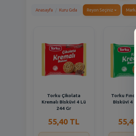
Anasayfa
Kuru Gıda
Reyon Seçiniz
Mark
Torku Çikolata
Torku Fınd
Kremalı Bisküvi 4 Lü
Bisküvi 4 
244 Gr
55,40 TL
55,4