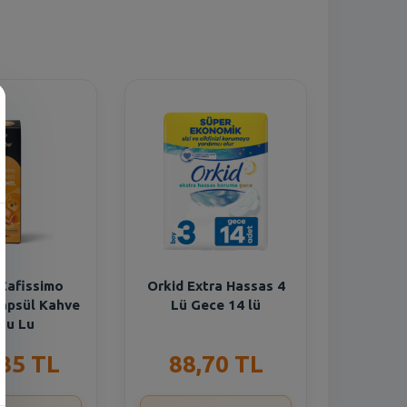
n
Cafissimo
Orkid Extra Hassas 4
apsül Kahve
Lü Gece 14 lü
Lu Lu
,85 TL
88,70 TL