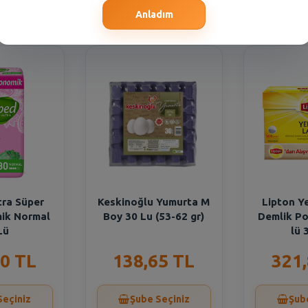
Seçiniz
Şube Seçiniz
Şub
Anladım
tra Süper
Keskinoğlu Yumurta M
Lipton Y
ik Normal
Boy 30 Lu (53-62 gr)
Demlik Po
Lü
lü 
0 TL
138,65 TL
321
Seçiniz
Şube Seçiniz
Şub