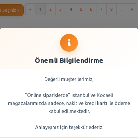
İlk
So
«
1
2
3
4
5
6
7
8
...
»
a Seçiniz
Önemli Bilgilendirme
Değerli müşterilerimiz,
"Online siparişlerde" İstanbul ve Kocaeli
ık Kremalı
Torku Muz Kremalı
Tchibo 
mağazalarımızda sadece, nakit ve kredi kartı ile ödeme
Lü 244 Gr
Bisküvi 4 Lü 244 Gr
Karamel K
10 
kabul edilmektedir.
0 TL
55,40 TL
332
Anlayışınız için teşekkür ederiz.