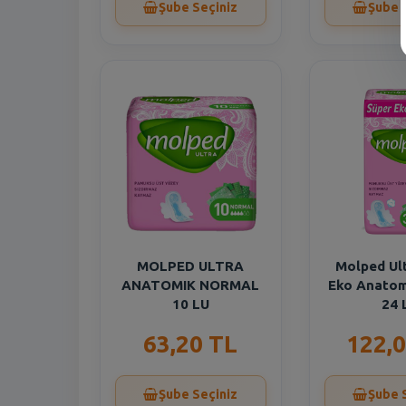
Şube Seçiniz
Şube 
MOLPED ULTRA
Molped Ul
ANATOMIK NORMAL
Eko Anatom
10 LU
24 
63,20 TL
122,0
Şube Seçiniz
Şube 