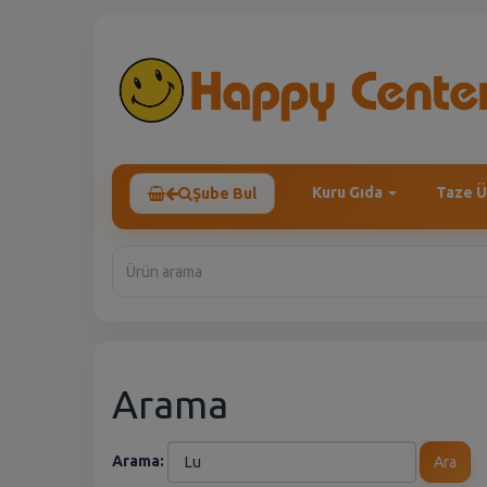
Kuru Gıda
Taze Ü
Şube Bul
Arama
Arama:
Ara