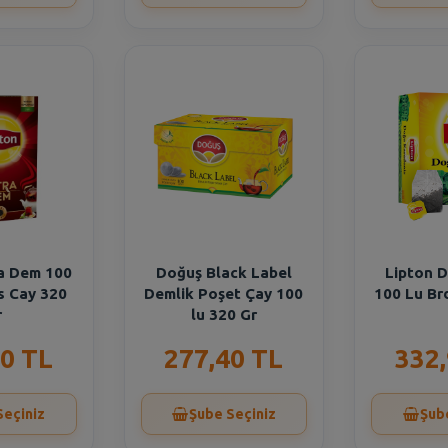
ra Dem 100
Doğuş Black Label
Lipton D
s Cay 320
Demlik Poşet Çay 100
100 Lu Br
r
lu 320 Gr
0 TL
277,40 TL
332
Seçiniz
Şube Seçiniz
Şub