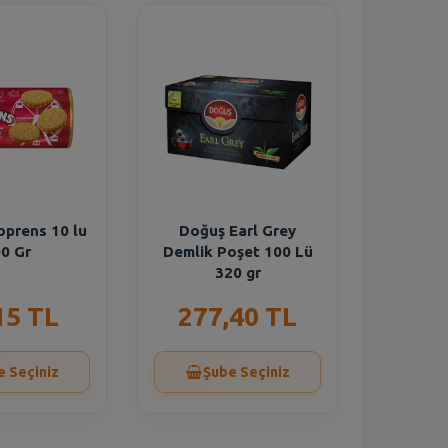
oprens 10 lu
Doğuş Earl Grey
0 Gr
Demlik Poşet 100 Lü
320 gr
15 TL
277,40 TL
e Seçiniz
Şube Seçiniz