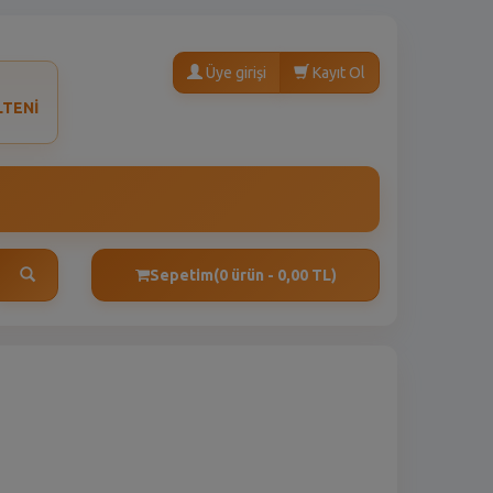
Üye girişi
Kayıt Ol
LTENİ
Sepetim
(0 ürün - 0,00 TL)