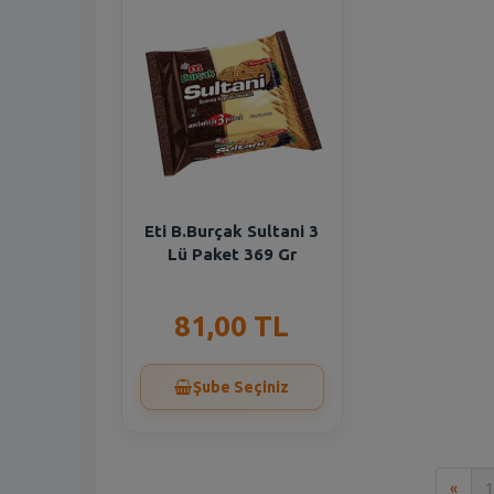
Eti B.Burçak Sultani 3
Lü Paket 369 Gr
81,00 TL
Şube Seçiniz
İlk
«
1