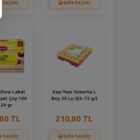
e Seçiniz
Şube Seçiniz
ellow Label
Kay-Yum Yumurta L
şet Çay 100
Boy 30 Lu (63-72 gr)
320 gr
,80 TL
210,80 TL
e Seçiniz
Şube Seçiniz