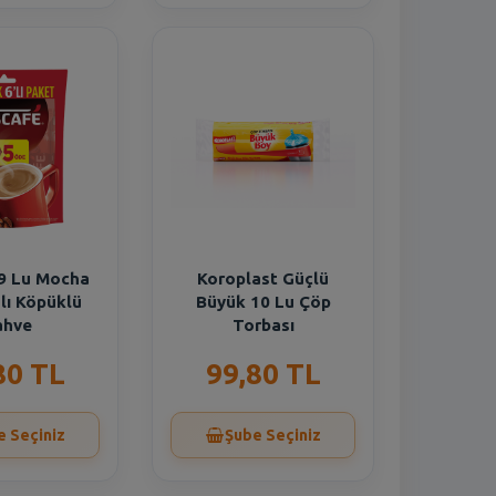
9 Lu Mocha
Koroplast Güçlü
lı Köpüklü
Büyük 10 Lu Çöp
ahve
Torbası
80 TL
99,80 TL
e Seçiniz
Şube Seçiniz