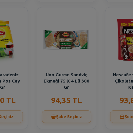
Karadeniz
Uno Gurme Sandviç
Nescafe 
m Pos Cay
Ekmeği 75 X 4 Lü 300
Çikolata
 Gr
Gr
K
0 TL
94,35 TL
93,
Seçiniz
Şube Seçiniz
Şub