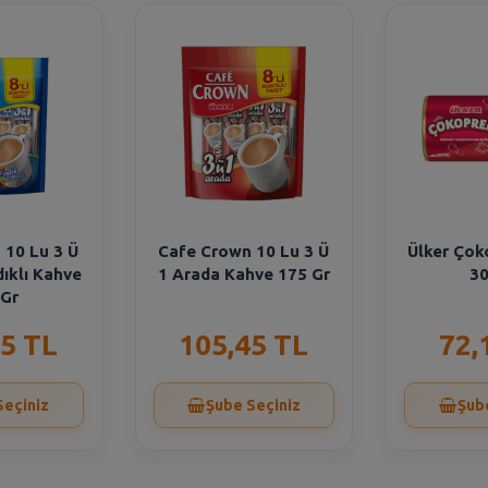
 10 Lu 3 Ü
Cafe Crown 10 Lu 3 Ü
Ülker Çok
dıklı Kahve
1 Arada Kahve 175 Gr
30
 Gr
5 TL
105,45 TL
72,
Seçiniz
Şube Seçiniz
Şub