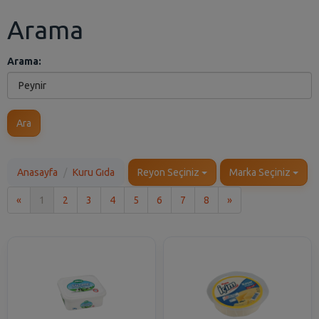
Arama
Arama:
Ara
Anasayfa
Kuru Gıda
Reyon Seçiniz
Marka Seçiniz
İlk
Son
«
1
2
3
4
5
6
7
8
»