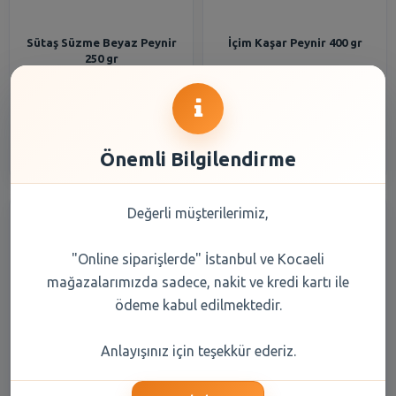
Sütaş Süzme Beyaz Peynir
İçim Kaşar Peynir 400 gr
250 gr
101,50 TL
277,40 TL
Şube Seçiniz
Şube Seçiniz
Önemli Bilgilendirme
Değerli müşterilerimiz,
"Online siparişlerde" İstanbul ve Kocaeli
mağazalarımızda sadece, nakit ve kredi kartı ile
ödeme kabul edilmektedir.
Teksüt Kaşar Peynir 400 Gr.
Pınar Krem Peynir 150 gr
Anlayışınız için teşekkür ederiz.