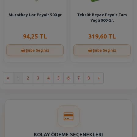
Muratbey Lor Peynir 500 gr
Teksüt Beyaz Peynir Tam
Yağlı 900 Gr.
94,25 TL
319,60 TL
Şube Seçiniz
Şube Seçiniz
İlk
Son
«
1
2
3
4
5
6
7
8
»
KOLAY ÖDEME SEÇENEKLERI