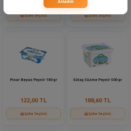
240,80 TL
83,15 TL
Anladım
Şube Seçiniz
Şube Seçiniz
Pınar Beyaz Peynir 180 gr
Sütaş Süzme Peynir 500 gr
122,00 TL
188,60 TL
Şube Seçiniz
Şube Seçiniz