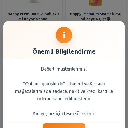
Happy Premıum Sıvı Sab.750
Happy Premıum Sıvı Sab.750
Ml Beyaz Sabun
Ml Zeytin Çiçeği
77,60 TL
77,60 TL
Şube Seçiniz
Şube Seçiniz
Önemli Bilgilendirme
Değerli müşterilerimiz,
"Online siparişlerde" İstanbul ve Kocaeli
mağazalarımızda sadece, nakit ve kredi kartı ile
ödeme kabul edilmektedir.
Dalin Bebe Şmapuanı
Dalin Çamaşır Deterjanı 1500
Anlayışınız için teşekkür ederiz.
Pompalı 700 Ml
Ml