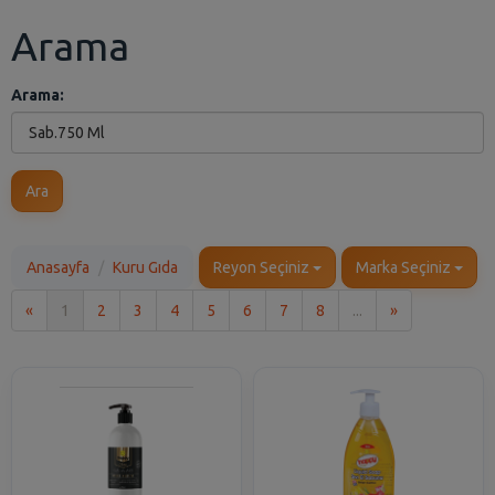
Arama
Arama:
Ara
Anasayfa
Kuru Gıda
Reyon Seçiniz
Marka Seçiniz
İlk
Son
«
1
2
3
4
5
6
7
8
...
»