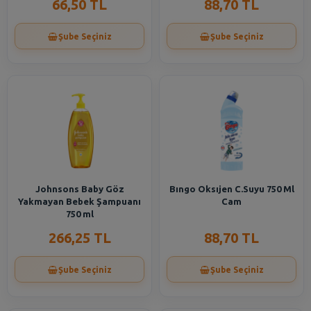
66,50 TL
88,70 TL
Şube Seçiniz
Şube Seçiniz
Johnsons Baby Göz
Bıngo Oksıjen C.Suyu 750 Ml
Yakmayan Bebek Şampuanı
Cam
750 ml
266,25 TL
88,70 TL
Şube Seçiniz
Şube Seçiniz