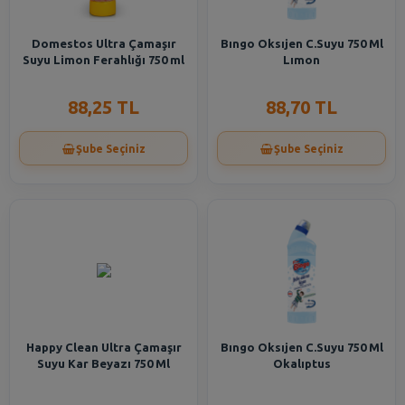
Domestos Ultra Çamaşır
Bıngo Oksıjen C.Suyu 750 Ml
Suyu Limon Ferahlığı 750 ml
Lımon
88,25 TL
88,70 TL
Şube Seçiniz
Şube Seçiniz
Happy Clean Ultra Çamaşır
Bıngo Oksıjen C.Suyu 750 Ml
Suyu Kar Beyazı 750 Ml
Okalıptus