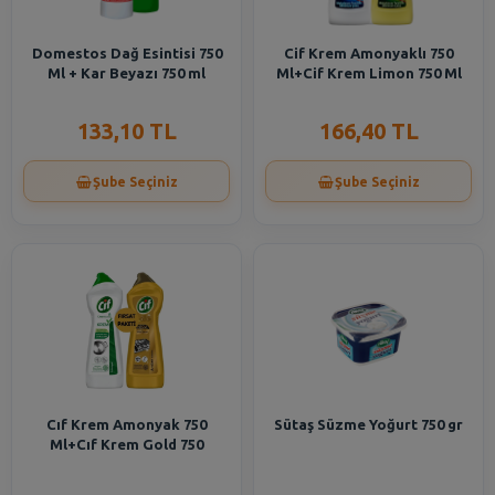
Domestos Dağ Esintisi 750
Cif Krem Amonyaklı 750
Ml + Kar Beyazı 750 ml
Ml+Cif Krem Limon 750 Ml
133,10 TL
166,40 TL
Şube Seçiniz
Şube Seçiniz
Cıf Krem Amonyak 750
Sütaş Süzme Yoğurt 750 gr
Ml+Cıf Krem Gold 750