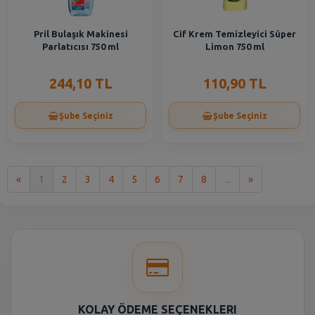
Pril Bulaşık Makinesi
Cif Krem Temizleyici Süper
Parlatıcısı 750 ml
Limon 750 ml
244,10 TL
110,90 TL
Şube Seçiniz
Şube Seçiniz
İlk
Son
«
1
2
3
4
5
6
7
8
...
»
KOLAY ÖDEME SEÇENEKLERI