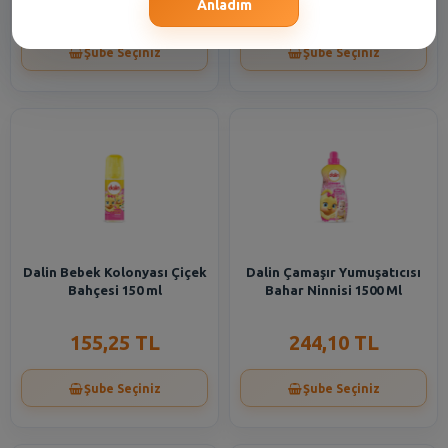
210,75 TL
443,90 TL
Anladım
Şube Seçiniz
Şube Seçiniz
Dalin Bebek Kolonyası Çiçek
Dalin Çamaşır Yumuşatıcısı
Bahçesi 150 ml
Bahar Ninnisi 1500 Ml
155,25 TL
244,10 TL
Şube Seçiniz
Şube Seçiniz