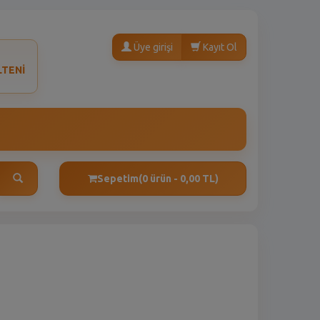
Üye girişi
Kayıt Ol
LTENİ
Sepetim
(0 ürün - 0,00 TL)