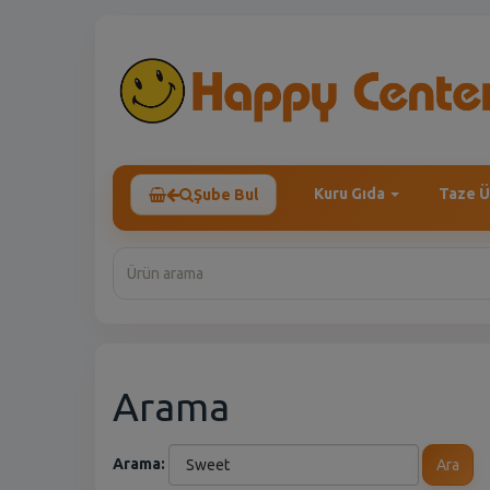
Kuru Gıda
Taze Ü
Şube Bul
Arama
Arama:
Ara