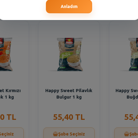
Seçiniz
Şube Seçiniz
Şub
Anladım
t Kırmızı
Happy Sweet Pilavlık
Happy Swe
k 1 kg
Bulgur 1 kg
Buğd
0 TL
55,40 TL
55,
Seçiniz
Şube Seçiniz
Şub