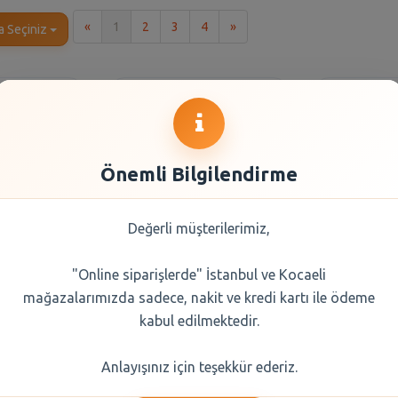
İlk
Son
«
1
2
3
4
»
a Seçiniz
Önemli Bilgilendirme
Değerli müşterilerimiz,
"Online siparişlerde" İstanbul ve Kocaeli
eet Toz
Happy Sweet Gönen
Happ
mağazalarımızda sadece, nakit ve kredi kartı ile ödeme
000 gr
Baldo Pirinç 1 kg
Osmancık 
kabul edilmektedir.
0 TL
144,20 TL
133
Anlayışınız için teşekkür ederiz.