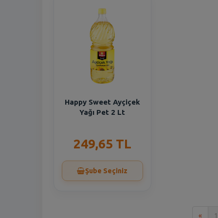
Happy Sweet Ayçiçek
Yağı Pet 2 Lt
249,65 TL
Şube Seçiniz
İlk
«
1