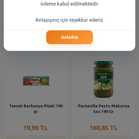
Barilla Sossto Siciliana
Barilla Sossto Genovese
ödeme kabul edilmektedir.
Makarna Sosu 190 gr
Makarna Sosu 190 gr
Anlayışınız için teşekkür ederiz.
183,05 TL
188,60 TL
Anladım
Şube Seçiniz
Şube Seçiniz
Tamek Barbunya Pilaki 190
Pastavilla Pesto Makarna
gr
Sos 190 Gr
19,90 TL
160,85 TL