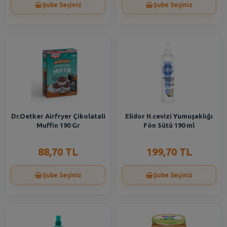
Şube Seçiniz
Şube Seçiniz
Dr.Oetker Airfryer Çikolatali
Elidor H.cevizi Yumuşaklığı
Muffin 190 Gr
Fön Sütü 190 ml
88,70 TL
199,70 TL
Şube Seçiniz
Şube Seçiniz