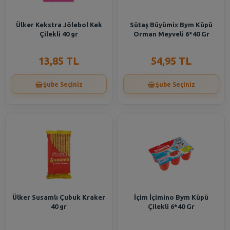
Ülker Kekstra Jölebol Kek
Sütaş Büyümix Bym Küpü
Çilekli 40 gr
Orman Meyveli 6*40 Gr
13,85 TL
54,95 TL
Şube Seçiniz
Şube Seçiniz
Ülker Susamlı Çubuk Kraker
İçim İçimino Bym Küpü
40 gr
Çilekli 6*40 Gr