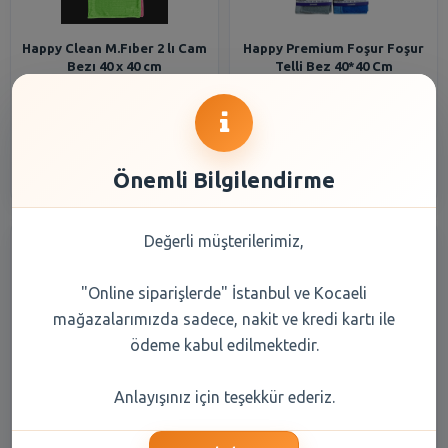
Happy Clean M.Fıber 2 lı Cam
Happy Premium Foşur Foşur
Bezı 40 x 40 cm
Telli Bez 40*40 Cm
199,70 TL
133,10 TL
Şube Seçiniz
Şube Seçiniz
Önemli Bilgilendirme
Değerli müşterilerimiz,
"Online siparişlerde" İstanbul ve Kocaeli
mağazalarımızda sadece, nakit ve kredi kartı ile
ödeme kabul edilmektedir.
Penti Micro 40 Külotlu Siyah
Penti Mikro 40 Külotlu Çorap
Anlayışınız için teşekkür ederiz.
500/3
500/2