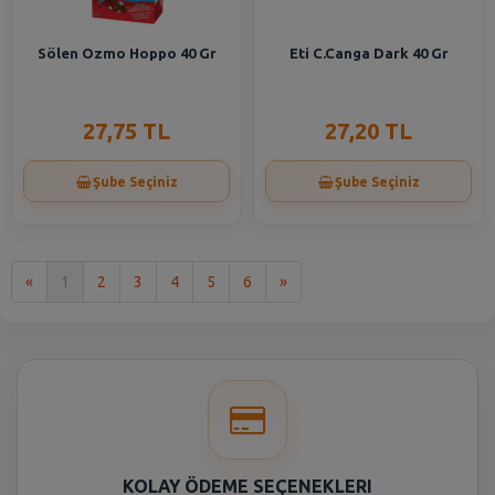
Sölen Ozmo Hoppo 40 Gr
Eti C.Canga Dark 40 Gr
27,75 TL
27,20 TL
Şube Seçiniz
Şube Seçiniz
İlk
Son
«
1
2
3
4
5
6
»
KOLAY ÖDEME SEÇENEKLERI