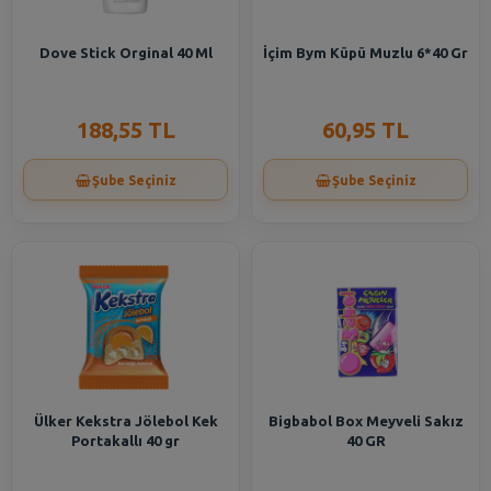
Dove Stick Orginal 40 Ml
İçim Bym Küpü Muzlu 6*40 Gr
188,55 TL
60,95 TL
Şube Seçiniz
Şube Seçiniz
Ülker Kekstra Jölebol Kek
Bigbabol Box Meyveli Sakız
Portakallı 40 gr
40 GR