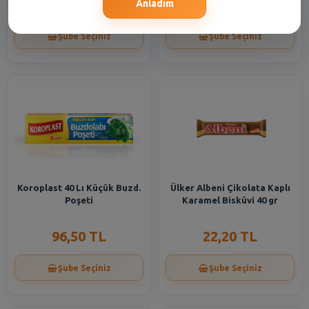
177,50 TL
177,50 TL
Anladım
Şube Seçiniz
Şube Seçiniz
Koroplast 40 Lı Küçük Buzd.
Ülker Albeni Çikolata Kaplı
Poşeti
Karamel Bisküvi 40 gr
96,50 TL
22,20 TL
Şube Seçiniz
Şube Seçiniz