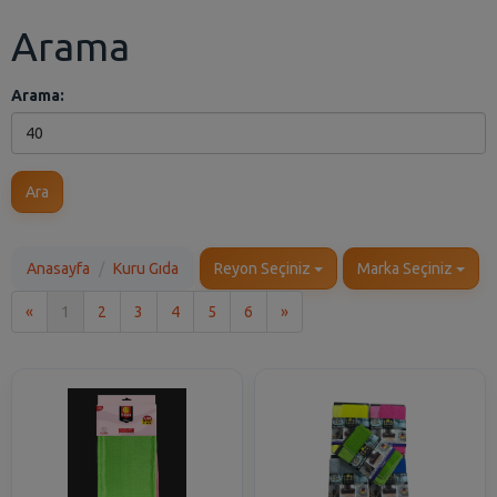
Arama
Arama:
Ara
Anasayfa
Kuru Gıda
Reyon Seçiniz
Marka Seçiniz
İlk
Son
«
1
2
3
4
5
6
»