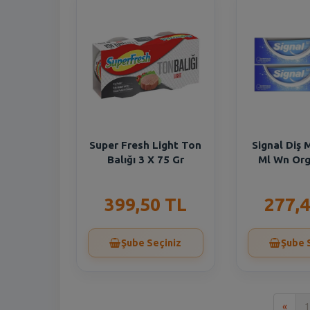
Super Fresh Light Ton
Signal Diş
Balığı 3 X 75 Gr
Ml Wn Org
399,50 TL
277,4
Şube Seçiniz
Şube 
İlk
«
1