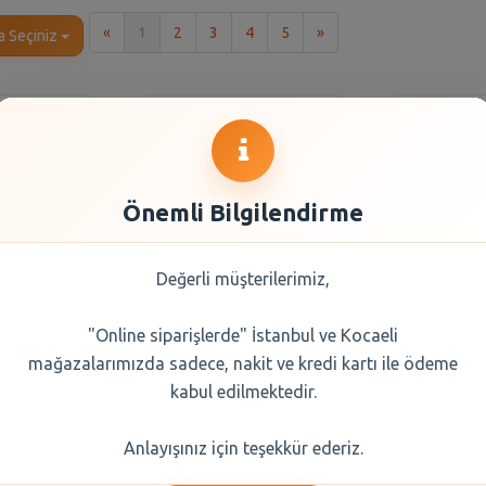
İlk
Son
«
1
2
3
4
5
»
a Seçiniz
Önemli Bilgilendirme
Değerli müşterilerimiz,
"Online siparişlerde" İstanbul ve Kocaeli
 Salam Etli
SENSODYNE 75 ML
Uno Gur
mağazalarımızda sadece, nakit ve kredi kartı ile ödeme
 75 gr
ONARIM&KORUMA
Ekmeği 75
BEYAZLATICI
kabul edilmektedir.
0 TL
466,05 TL
94,
Anlayışınız için teşekkür ederiz.