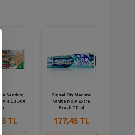
me Sandviç
Signal Diş Macunu
 X 4 Lü 300
White Now Extra
Gr
Fresh 75 ml
35 TL
177,45 TL