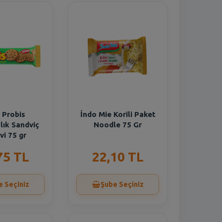
 Probis
İndo Mie Korili Paket
lık Sandviç
Noodle 75 Gr
vi 75 gr
75 TL
22,10 TL
e Seçiniz
Şube Seçiniz