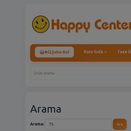
Kuru Gıda
Taze Ü
Şube Bul
Arama
Arama:
Ara