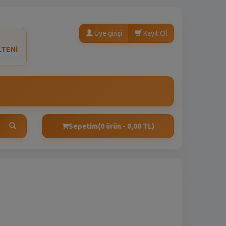
Üye girişi
Kayıt Ol
LTENİ
Sepetim
(0 ürün - 0,00 TL)