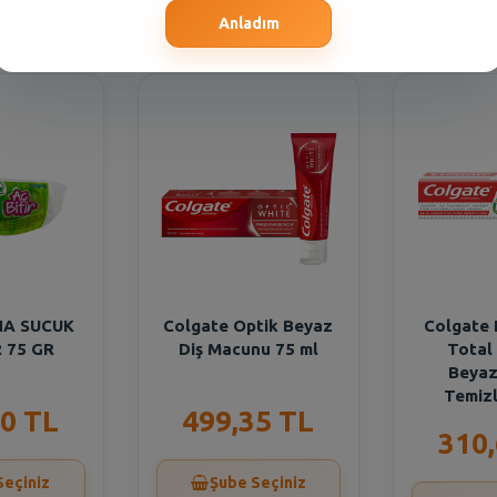
Seçiniz
Şube Seçiniz
Şub
Anladım
NA SUCUK
Colgate Optik Beyaz
Colgate 
R 75 GR
Diş Macunu 75 ml
Total 
Beyaz
Temizl
0 TL
499,35 TL
310
Seçiniz
Şube Seçiniz