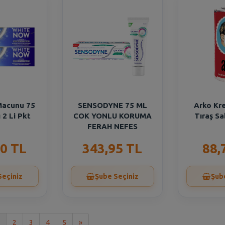
 Macunu 75
SENSODYNE 75 ML
Arko Kre
 2 Li Pkt
COK YONLU KORUMA
Tıraş Sa
FERAH NEFES
0 TL
343,95 TL
88,
Seçiniz
Şube Seçiniz
Şub
Son
2
3
4
5
»