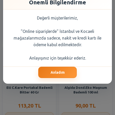
Önemli Bilgilendirme
Nestle G.Nesfit Ballı Bademli
Dr.Oetker Çikolata Bademli
400 Gr
Puding 104 gr
Değerli müşterilerimiz,
217,50 TL
44,30 TL
"Online siparişlerde" İstanbul ve Kocaeli
Şube Seçiniz
Şube Seçiniz
mağazalarımızda sadece, nakit ve kredi kartı ile
ödeme kabul edilmektedir.
Anlayışınız için teşekkür ederiz.
Anladım
Eti C.Kare Portakal Bademli
Algida Dond.Eko Magnum
Bitter 60 Gr
Bademli 100 ml
113,20 TL
90,00 TL