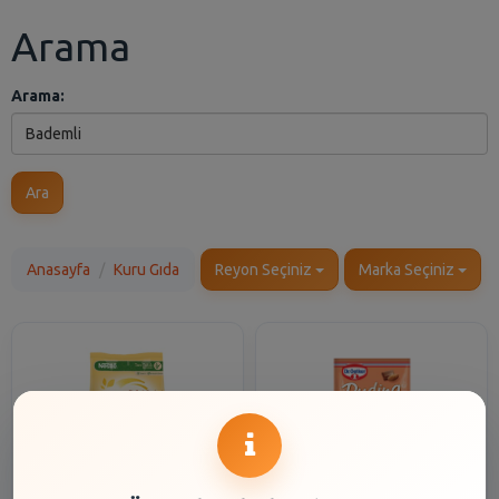
Arama
Arama:
Ara
Anasayfa
Kuru Gıda
Reyon Seçiniz
Marka Seçiniz