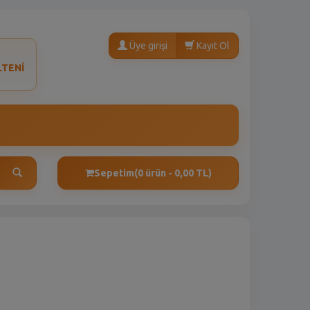
Üye girişi
Kayıt Ol
LTENİ
Sepetim
(0 ürün - 0,00 TL)