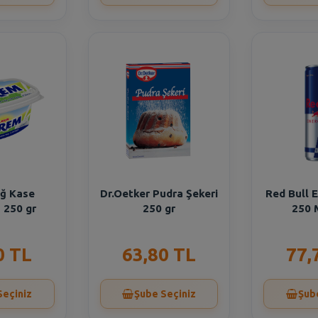
ğ Kase
Dr.Oetker Pudra Şekeri
Red Bull E
 250 gr
250 gr
250 
0 TL
63,80 TL
77,
Seçiniz
Şube Seçiniz
Şub