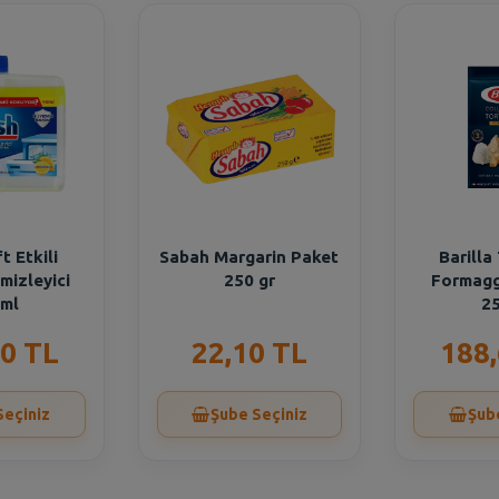
t Etkili
Sabah Margarin Paket
Barilla
mizleyici
250 gr
Formagg
 ml
25
0 TL
22,10 TL
188
Seçiniz
Şube Seçiniz
Şub