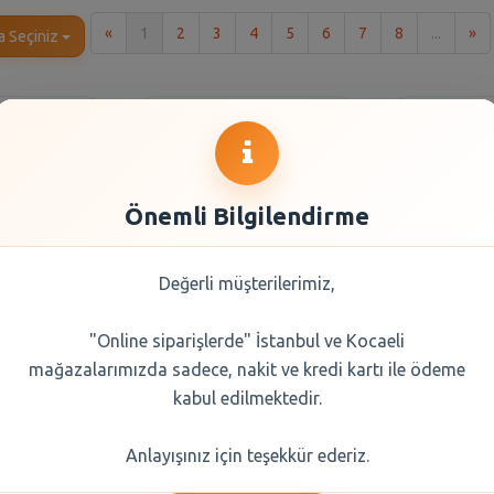
İlk
So
«
1
2
3
4
5
6
7
8
...
»
a Seçiniz
Önemli Bilgilendirme
Değerli müşterilerimiz,
"Online siparişlerde" İstanbul ve Kocaeli
 Turuncu
Sütaş Süzme Beyaz
Terem Pak
mağazalarımızda sadece, nakit ve kredi kartı ile ödeme
50 gr
Peynir 250 gr
25
kabul edilmektedir.
0 TL
101,50 TL
68,
Anlayışınız için teşekkür ederiz.