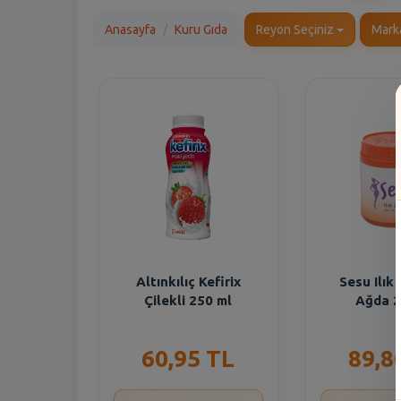
Anasayfa
Kuru Gıda
Reyon Seçiniz
Mark
Altınkılıç Kefirix
Sesu Ilık
Çilekli 250 ml
Ağda 2
60,95 TL
89,8