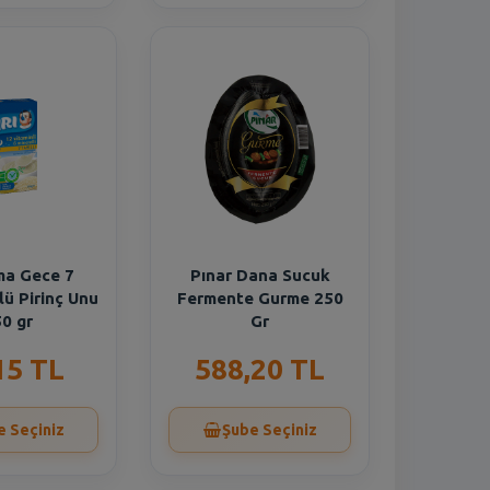
ma Gece 7
Pınar Dana Sucuk
lü Pirinç Unu
Fermente Gurme 250
0 gr
Gr
15 TL
588,20 TL
e Seçiniz
Şube Seçiniz