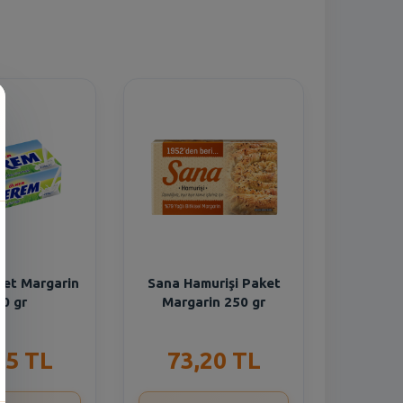
n
et Margarin
Sana Hamurişi Paket
0 gr
Margarin 250 gr
75 TL
73,20 TL