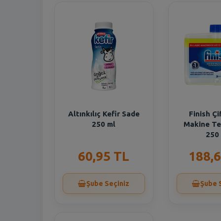
Altınkılıç Kefir Sade
Finish Çif
250 ml
Makine Te
250
60,95 TL
188,6
Şube Seçiniz
Şube 