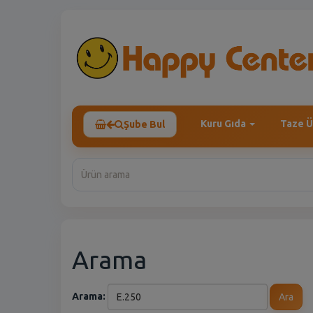
Kuru Gıda
Taze Ü
Şube Bul
Arama
Arama:
Ara