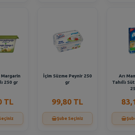
 Margarin
İçim Süzme Peynir 250
Arı Ma
lı 250 gr
gr
Tahıllı Süt
25
0 TL
99,80 TL
83,
Seçiniz
Şube Seçiniz
Şub