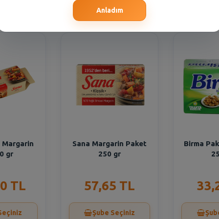
Seçiniz
Şube Seçiniz
Şub
Anladım
 Margarin
Sana Margarin Paket
Birma Pak
0 gr
250 gr
25
0 TL
57,65 TL
33,
Seçiniz
Şube Seçiniz
Şub