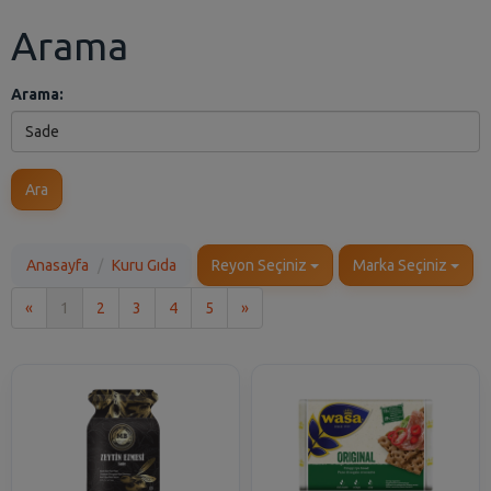
Arama
Arama:
Ara
Anasayfa
Kuru Gıda
Reyon Seçiniz
Marka Seçiniz
İlk
Son
«
1
2
3
4
5
»