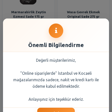
Marmarabirlik Zeytin
Wasa Gevrek Ekmek
Ezmesi Sade 175 gr
Original Sade 275 gr
80,95 TL
137,55 TL
Şube Seçiniz
Şube Seçiniz
Önemli Bilgilendirme
Değerli müşterilerimiz,
"Online siparişlerde" İstanbul ve Kocaeli
mağazalarımızda sadece, nakit ve kredi kartı ile
ödeme kabul edilmektedir.
Altınkılıç Kefir Sade 1000 ml
ULUDAG 6X200 ML MADEN
Anlayışınız için teşekkür ederiz.
SUYU SADE CAM