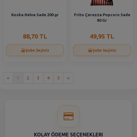
Koska Helva Sade 200 gr
Frito Çerezza Popcorn Sade
80 Gr
88,70 TL
49,95 TL
Şube Seçiniz
Şube Seçiniz
İlk
Son
«
1
2
3
4
5
»
KOLAY ÖDEME SEÇENEKLERI