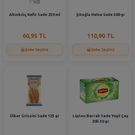
Altınkılıç Kefir Sade 250 ml
Şitoğlu Helva Sade 500 gr
60,95 TL
110,90 TL
Şube Seçiniz
Şube Seçiniz
Ülker Grissini Sade 125 gr
Lipton Berrak Sade Yeşil Çay
20li 30 gr