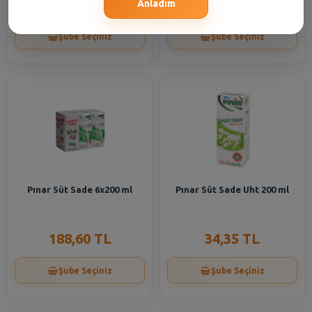
144,20 TL
77,60 TL
Anladım
Şube Seçiniz
Şube Seçiniz
Pınar Süt Sade 6x200 ml
Pınar Süt Sade Uht 200 ml
188,60 TL
34,35 TL
Şube Seçiniz
Şube Seçiniz