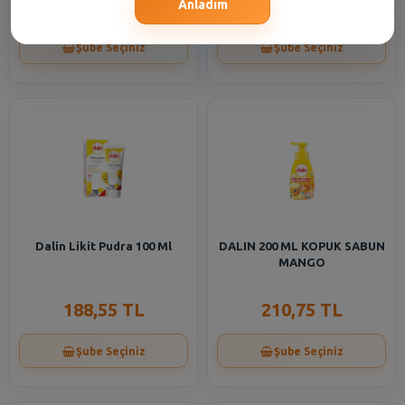
155,25 TL
244,10 TL
Anladım
Şube Seçiniz
Şube Seçiniz
Dalin Likit Pudra 100 Ml
DALIN 200 ML KOPUK SABUN
MANGO
188,55 TL
210,75 TL
Şube Seçiniz
Şube Seçiniz