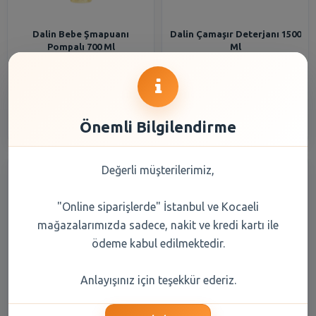
Dalin Bebe Şmapuanı
Dalin Çamaşır Deterjanı 1500
Pompalı 700 Ml
Ml
210,75 TL
443,90 TL
Şube Seçiniz
Şube Seçiniz
Önemli Bilgilendirme
Değerli müşterilerimiz,
"Online siparişlerde" İstanbul ve Kocaeli
mağazalarımızda sadece, nakit ve kredi kartı ile
ödeme kabul edilmektedir.
Dalin Bebek Kolonyası Çiçek
Dalin Çamaşır Yumuşatıcısı
Anlayışınız için teşekkür ederiz.
Bahçesi 150 ml
Bahar Ninnisi 1500 Ml