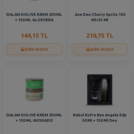
DALAN DOLIVE KREM 250 ML
Axe Deo Cherry Spritz 150
+ 150 ML ALOEVERA
Ml+35 Ml
144,15 TL
210,75 TL
Şube Seçiniz
Şube Seçiniz
DALAN DOLIVE KREM 250 ML
Rebul Kofre Byn Angela Edp
+ 150 ML AVOKADO
50 Ml + 150 Ml Deo