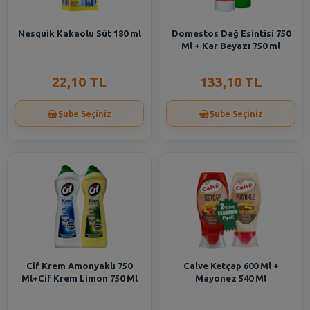
Nesquik Kakaolu Süt 180 ml
Domestos Dağ Esintisi 750
Ml + Kar Beyazı 750 ml
22,10 TL
133,10 TL
Şube Seçiniz
Şube Seçiniz
Cif Krem Amonyaklı 750
Calve Ketçap 600 Ml +
Ml+Cif Krem Limon 750 Ml
Mayonez 540 Ml