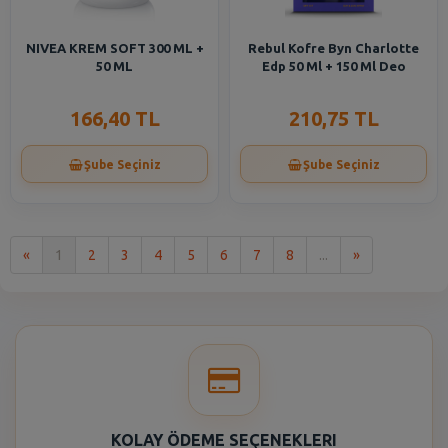
NIVEA KREM SOFT 300 ML +
Rebul Kofre Byn Charlotte
50 ML
Edp 50 Ml + 150 Ml Deo
166,40 TL
210,75 TL
Şube Seçiniz
Şube Seçiniz
İlk
Son
«
1
2
3
4
5
6
7
8
...
»
KOLAY ÖDEME SEÇENEKLERI