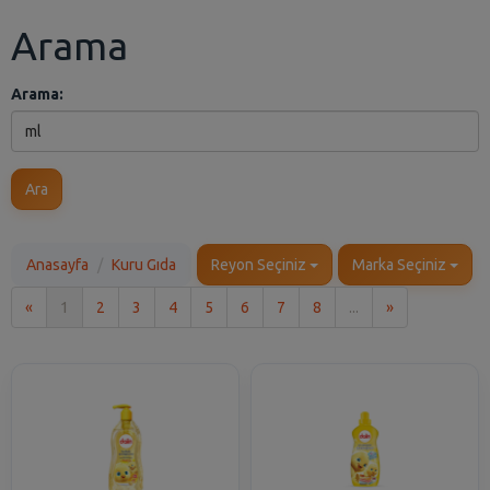
Arama
Arama:
Ara
Anasayfa
Kuru Gıda
Reyon Seçiniz
Marka Seçiniz
İlk
Son
«
1
2
3
4
5
6
7
8
...
»