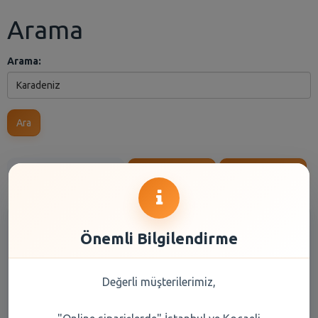
Arama
Arama:
Ara
Anasayfa
Kuru Gıda
Reyon Seçiniz
Marka Seçiniz
Önemli Bilgilendirme
Değerli müşterilerimiz,