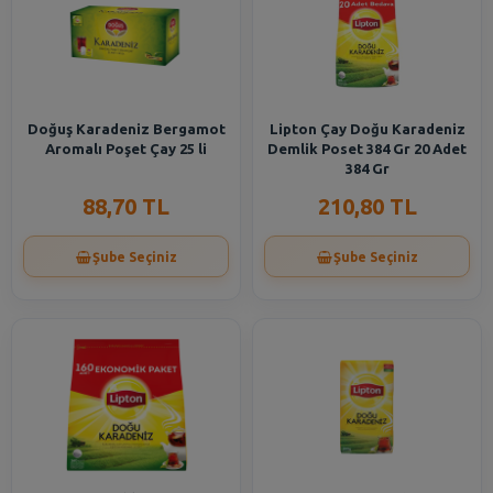
Doğuş Karadeniz Bergamot
Lipton Çay Doğu Karadeniz
Aromalı Poşet Çay 25 li
Demlik Poset 384 Gr 20 Adet
384 Gr
88,70 TL
210,80 TL
Şube Seçiniz
Şube Seçiniz