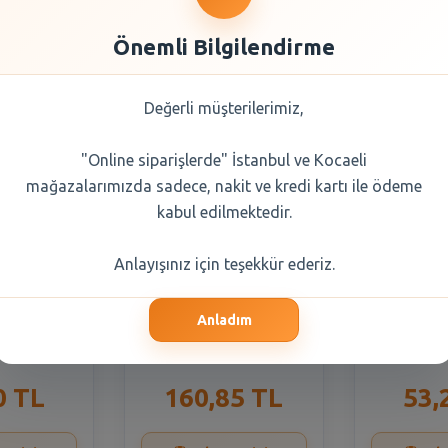
a Seçiniz
Önemli Bilgilendirme
Değerli müşterilerimiz,
"Online siparişlerde" İstanbul ve Kocaeli
mağazalarımızda sadece, nakit ve kredi kartı ile ödeme
kabul edilmektedir.
Anlayışınız için teşekkür ederiz.
en Peynir
Pınar Dnk.Unm.Ucgen
Sütaş L
Anladım
5 gr
Mantı 400 gr
Peynir
0 TL
160,85 TL
53,