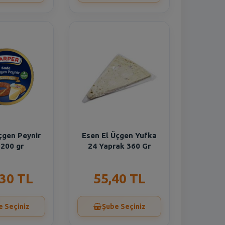
çgen Peynir
Esen El Üçgen Yufka
ı 200 gr
24 Yaprak 360 Gr
,30 TL
55,40 TL
e Seçiniz
Şube Seçiniz