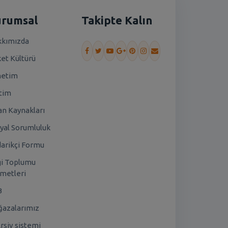
urumsal
Takipte Kalın
kımızda
ket Kültürü
netim
tim
an Kaynakları
yal Sorumluluk
arikçi Formu
gi Toplumu
metleri
B
azalarımız
rşiv sistemi