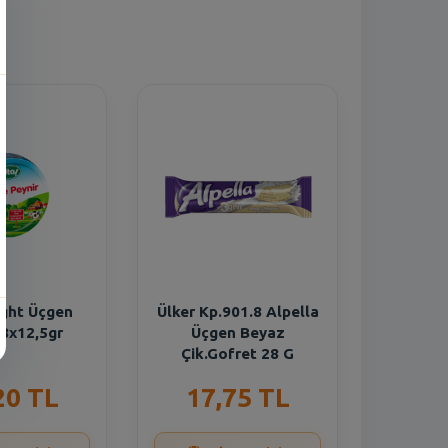
ight Üçgen
Ülker Kp.901.8 Alpella
 8x12,5gr
Üçgen Beyaz
Çik.Gofret 28 G
20 TL
17,75 TL