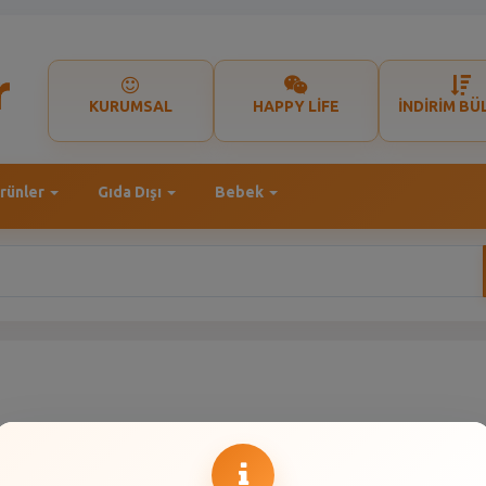
KURUMSAL
HAPPY LİFE
İNDİRİM BÜ
rünler
Gıda Dışı
Bebek