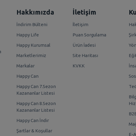
Hakkımızda
İletişim
K
İndirim Bülteni
İletişim
Hak
Happy Life
Puan Sorgulama
Şir
Happy Kurumsal
Ürün İadesi
Yö
a
Marketlerimiz
Site Haritası
Eği
Markalar
KVKK
İns
Happy Can
Sos
Happy Can 7.Sezon
Ted
Kazananlar Listesi
Bil
Happy Can 8.Sezon
Hiz
Kazananlar Listesi
B2
Happy Can İndir
Mağ
Şartlar & Koşullar
E-A