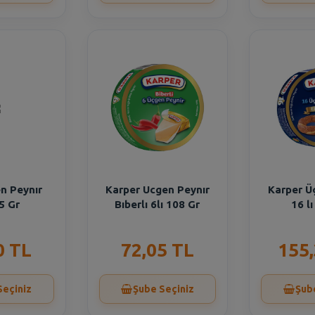
en Peynır
Karper Ucgen Peynır
Karper Ü
5 Gr
Bıberlı 6lı 108 Gr
16 l
0 TL
72,05 TL
155
Seçiniz
Şube Seçiniz
Şub