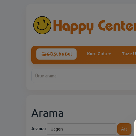
Kuru Gıda
Taze Ü
Şube Bul
Arama
Arama:
Ara