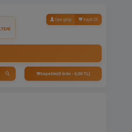
Üye girişi
Kayıt Ol
LTENİ
Sepetim
(0 ürün - 0,00 TL)