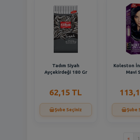
Tadım Siyah
Koleston İ
Ayçekirdeği 180 Gr
Mavi 
62,15 TL
113,1
Şube Seçiniz
Şube 
İlk
«
1