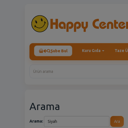
Kuru Gıda
Taze Ü
Şube Bul
Arama
Arama:
Ara