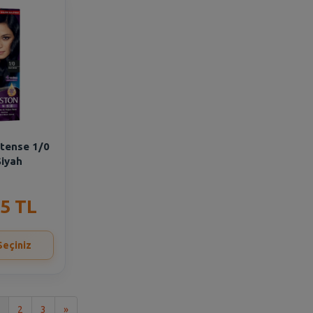
ntense 1/0
Siyah
5 TL
Seçiniz
Son
2
3
»