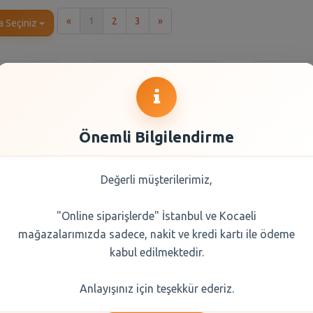
İlk
Son
«
1
2
3
»
a Seçiniz
Önemli Bilgilendirme
Değerli müşterilerimiz,
"Online siparişlerde" İstanbul ve Kocaeli
 40 Külotlu
Doğuş Siyah Çay 1000
Doğuş Si
mağazalarımızda sadece, nakit ve kredi kartı ile ödeme
500/3
Gr
kabul edilmektedir.
0 TL
366,20 TL
199
Anlayışınız için teşekkür ederiz.