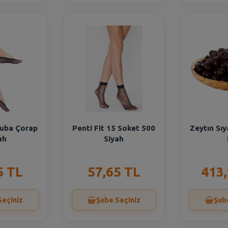
Suba Çorap
Penti Fit 15 Soket 500
Zeytın Sıy
ah
Siyah
5 TL
57,65 TL
413
Seçiniz
Şube Seçiniz
Şub