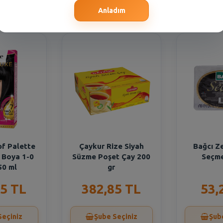
Seçiniz
Şube Seçiniz
Şub
Anladım
f Palette
Çaykur Rize Siyah
Bağcı Ze
 Boya 1-0
Süzme Poşet Çay 200
Seçme
50 ml
gr
5 TL
382,85 TL
53,
Seçiniz
Şube Seçiniz
Şub