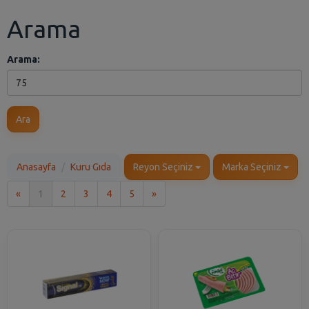
Arama
Arama:
Ara
Anasayfa
Kuru Gıda
Reyon Seçiniz
Marka Seçiniz
İlk
Son
«
1
2
3
4
5
»