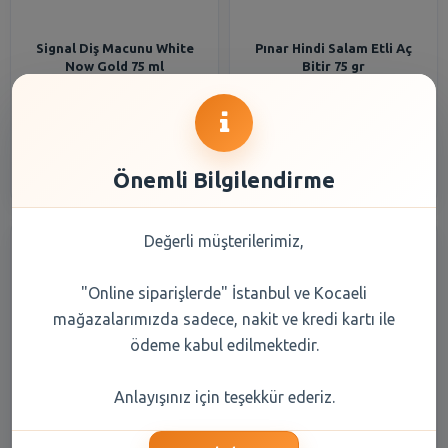
Signal Diş Macunu White
Pınar Hindi Salam Etli Aç
Now Gold 75 ml
Bitir 75 gr
177,45 TL
41,00 TL
Şube Seçiniz
Şube Seçiniz
Önemli Bilgilendirme
Değerli müşterilerimiz,
"Online siparişlerde" İstanbul ve Kocaeli
mağazalarımızda sadece, nakit ve kredi kartı ile
ödeme kabul edilmektedir.
SENSODYNE 75 ML
Uno Gurme Sandviç Ekmeği
Anlayışınız için teşekkür ederiz.
ONARIM&KORUMA
75 X 4 Lü 300 Gr
BEYAZLATICI