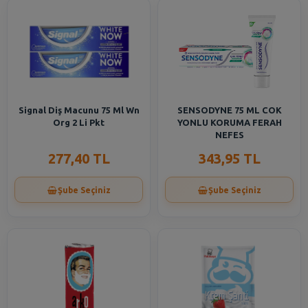
Signal Diş Macunu 75 Ml Wn
SENSODYNE 75 ML COK
Org 2 Li Pkt
YONLU KORUMA FERAH
NEFES
277,40 TL
343,95 TL
Şube Seçiniz
Şube Seçiniz