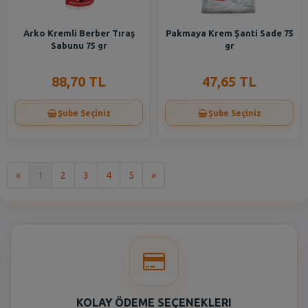
Arko Kremli Berber Tıraş
Pakmaya Krem Şanti Sade 75
Sabunu 75 gr
gr
88,70 TL
47,65 TL
Şube Seçiniz
Şube Seçiniz
İlk
Son
«
1
2
3
4
5
»
KOLAY ÖDEME SEÇENEKLERI