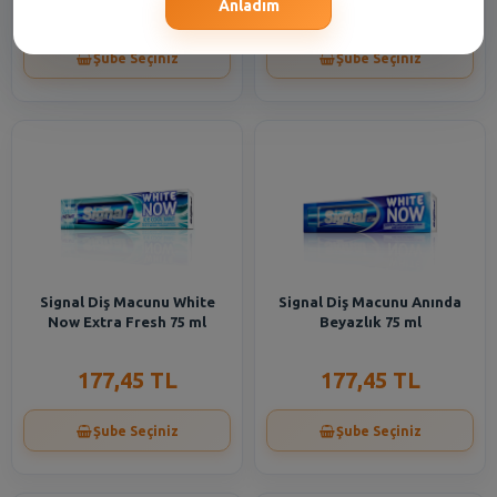
466,05 TL
94,35 TL
Anladım
Şube Seçiniz
Şube Seçiniz
Signal Diş Macunu White
Signal Diş Macunu Anında
Now Extra Fresh 75 ml
Beyazlık 75 ml
177,45 TL
177,45 TL
Şube Seçiniz
Şube Seçiniz