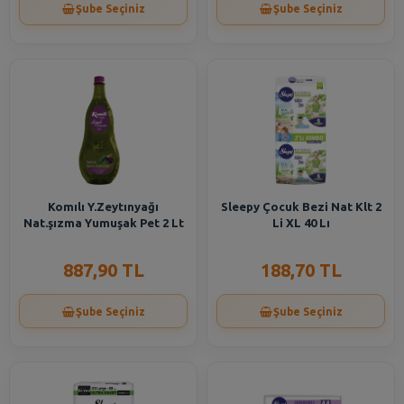
Şube Seçiniz
Şube Seçiniz
Komılı Y.Zeytınyağı
Sleepy Çocuk Bezi Nat Klt 2
Nat.şızma Yumuşak Pet 2 Lt
Li XL 40 Lı
887,90 TL
188,70 TL
Şube Seçiniz
Şube Seçiniz