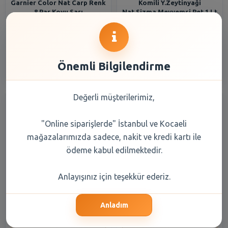
Garnier Color Nat Carp Renk
Komili Y.Zeytinyaği
8 Par Koyu Sarı
Nat.Sizma Meyvemsi Pet 1 Lt
159,75 TL
488,30 TL
Şube Seçiniz
Şube Seçiniz
Önemli Bilgilendirme
Değerli müşterilerimiz,
"Online siparişlerde" İstanbul ve Kocaeli
mağazalarımızda sadece, nakit ve kredi kartı ile
ödeme kabul edilmektedir.
Komılı Y.Zeytınyağı
Komili Y.Zeytinyaği
Anlayışınız için teşekkür ederiz.
Nat.şızma Yumuşak Pet 1 Lt
Nat.Sizma Meyvemsi Pet 2 Lt
Anladım
472,80 TL
887,90 TL