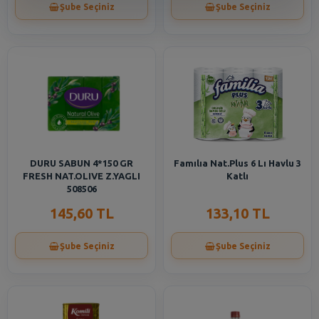
Şube Seçiniz
Şube Seçiniz
DURU SABUN 4*150 GR
Famılıa Nat.Plus 6 Lı Havlu 3
FRESH NAT.OLIVE Z.YAGLI
Katlı
508506
145,60 TL
133,10 TL
Şube Seçiniz
Şube Seçiniz