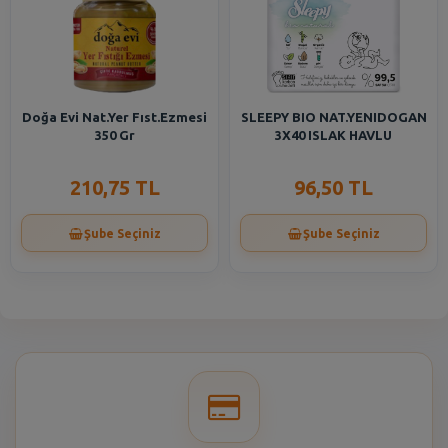
Doğa Evi Nat.Yer Fıst.Ezmesi
SLEEPY BIO NAT.YENIDOGAN
350 Gr
3X40 ISLAK HAVLU
210,75 TL
96,50 TL
Şube Seçiniz
Şube Seçiniz