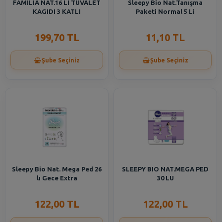
FAMILIA NAT.16 LI TUVALET
Sleepy Bio Nat.Tanışma
KAGIDI 3 KATLI
Paketi Normal 5 Li
199,70 TL
11,10 TL
Şube Seçiniz
Şube Seçiniz
Sleepy Bio Nat. Mega Ped 26
SLEEPY BIO NAT.MEGA PED
lı Gece Extra
30 LU
122,00 TL
122,00 TL