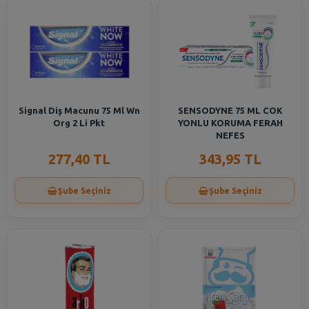
Signal Diş Macunu 75 Ml Wn
SENSODYNE 75 ML COK
Org 2 Li Pkt
YONLU KORUMA FERAH
NEFES
277,40 TL
343,95 TL
Şube Seçiniz
Şube Seçiniz