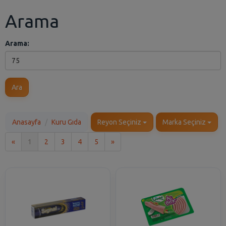
Arama
Arama:
Ara
Anasayfa
Kuru Gıda
Reyon Seçiniz
Marka Seçiniz
İlk
Son
«
1
2
3
4
5
»