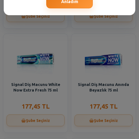
466,05 TL
94,35 TL
Anladım
Şube Seçiniz
Şube Seçiniz
Signal Diş Macunu White
Signal Diş Macunu Anında
Now Extra Fresh 75 ml
Beyazlık 75 ml
177,45 TL
177,45 TL
Şube Seçiniz
Şube Seçiniz