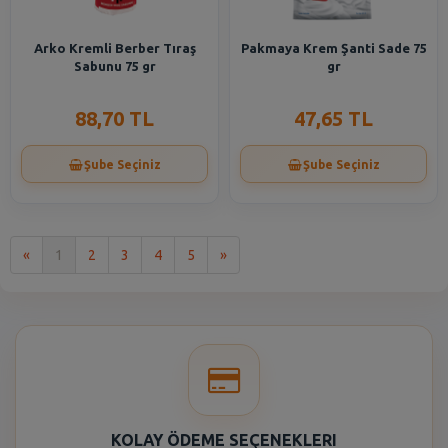
Arko Kremli Berber Tıraş
Pakmaya Krem Şanti Sade 75
Sabunu 75 gr
gr
88,70 TL
47,65 TL
Şube Seçiniz
Şube Seçiniz
İlk
Son
«
1
2
3
4
5
»
KOLAY ÖDEME SEÇENEKLERI