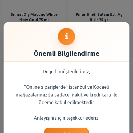
Signal Diş Macunu White
Pınar Hindi Salam Etli Aç
Now Gold 75 ml
Bitir 75 gr
177,45 TL
41,00 TL
Şube Seçiniz
Şube Seçiniz
Önemli Bilgilendirme
Değerli müşterilerimiz,
"Online siparişlerde" İstanbul ve Kocaeli
mağazalarımızda sadece, nakit ve kredi kartı ile
ödeme kabul edilmektedir.
SENSODYNE 75 ML
Uno Gurme Sandviç Ekmeği
Anlayışınız için teşekkür ederiz.
ONARIM&KORUMA
75 X 4 Lü 300 Gr
BEYAZLATICI