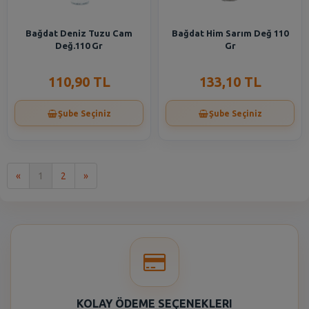
Bağdat Deniz Tuzu Cam
Bağdat Him Sarım Değ 110
Değ.110 Gr
Gr
110,90 TL
133,10 TL
Şube Seçiniz
Şube Seçiniz
İlk
Son
«
1
2
»
KOLAY ÖDEME SEÇENEKLERI