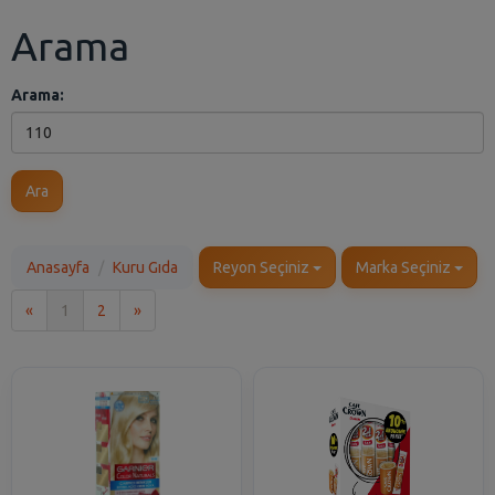
Arama
Arama:
Ara
Anasayfa
Kuru Gıda
Reyon Seçiniz
Marka Seçiniz
İlk
Son
«
1
2
»