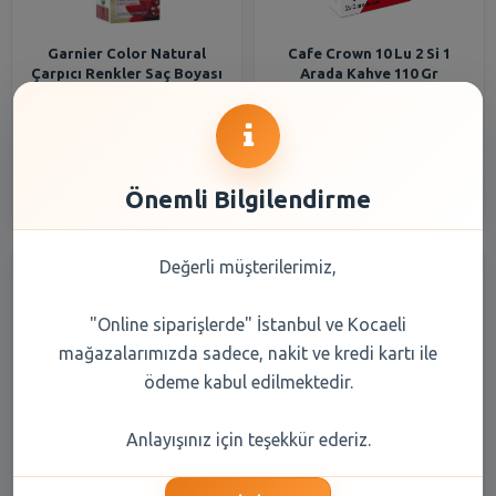
Garnier Color Natural
Cafe Crown 10 Lu 2 Si 1
Çarpıcı Renkler Saç Boyası
Arada Kahve 110 Gr
110 Açık Elmas Sarı
159,75 TL
105,45 TL
Şube Seçiniz
Şube Seçiniz
Önemli Bilgilendirme
Değerli müşterilerimiz,
"Online siparişlerde" İstanbul ve Kocaeli
mağazalarımızda sadece, nakit ve kredi kartı ile
ödeme kabul edilmektedir.
Eti B.Nero Kakaolu Kremalı
Dardanel Hamsi Konserve
Anlayışınız için teşekkür ederiz.
Bisküvi 110 Gr
110 gr