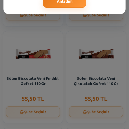
33,30 TL
60,95 TL
Anladım
Şube Seçiniz
Şube Seçiniz
Sölen Biscolata Veni Fındıklı
Sölen Biscolata Veni
Gofret 110 Gr
Çikolatalı Gofret 110 Gr
55,50 TL
55,50 TL
Şube Seçiniz
Şube Seçiniz