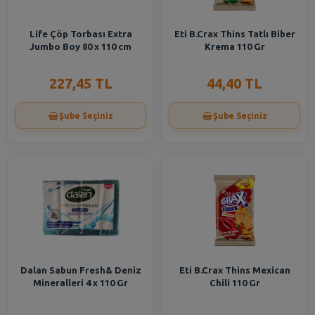
Life Çöp Torbası Extra
Eti B.Crax Thins Tatlı Biber
Jumbo Boy 80 x 110 cm
Krema 110 Gr
227,45 TL
44,40 TL
Şube Seçiniz
Şube Seçiniz
Dalan Sabun Fresh& Deniz
Eti B.Crax Thins Mexican
Mineralleri 4 x 110 Gr
Chili 110 Gr