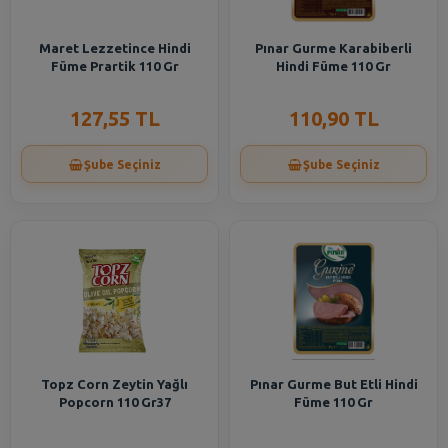
Maret Lezzetince Hindi
Pınar Gurme Karabiberli
Füme Prartik 110 Gr
Hindi Füme 110 Gr
127,55 TL
110,90 TL
Şube Seçiniz
Şube Seçiniz
Topz Corn Zeytin Yağlı
Pınar Gurme But Etli Hindi
Popcorn 110 Gr37
Füme 110 Gr