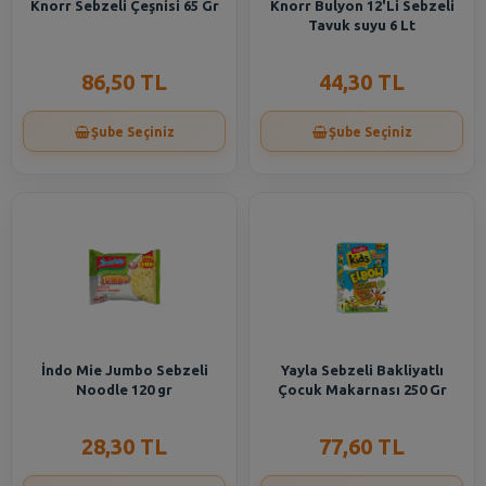
Knorr Sebzeli Çeşnisi 65 Gr
Knorr Bulyon 12'Li Sebzeli
Tavuk suyu 6 Lt
86,50 TL
44,30 TL
Şube Seçiniz
Şube Seçiniz
İndo Mie Jumbo Sebzeli
Yayla Sebzeli Bakliyatlı
Noodle 120 gr
Çocuk Makarnası 250 Gr
28,30 TL
77,60 TL