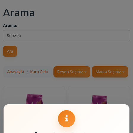
Arama
Arama:
Ara
Anasayfa
Kuru Gıda
Reyon Seçiniz
Marka Seçiniz