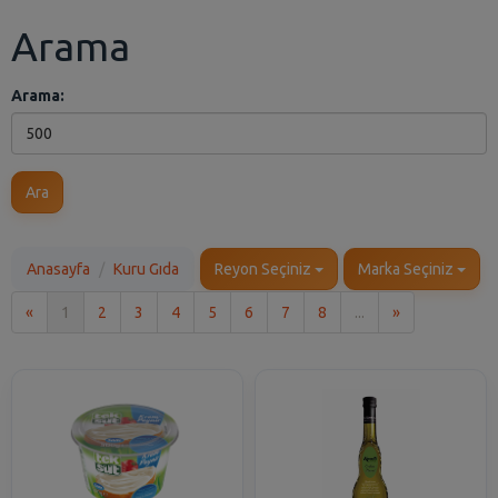
Arama
Arama:
Ara
Anasayfa
Kuru Gıda
Reyon Seçiniz
Marka Seçiniz
İlk
Son
«
1
2
3
4
5
6
7
8
...
»