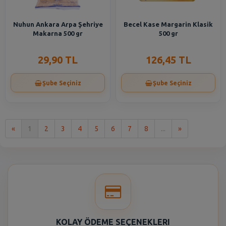
Nuhun Ankara Arpa Şehriye
Becel Kase Margarin Klasik
Makarna 500 gr
500 gr
29,90 TL
126,45 TL
Şube Seçiniz
Şube Seçiniz
İlk
Son
«
1
2
3
4
5
6
7
8
...
»
KOLAY ÖDEME SEÇENEKLERI