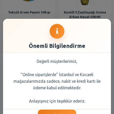
Teksüt Krem Peynir 500 gr
Komili Y.Zeytinyağı Sızma
Erken Hasat 500 Ml
138,65 TL
332,90 TL
Şube Seçiniz
Şube Seçiniz
Önemli Bilgilendirme
Değerli müşterilerimiz,
"Online siparişlerde" İstanbul ve Kocaeli
mağazalarımızda sadece, nakit ve kredi kartı ile
ödeme kabul edilmektedir.
Saygın Tuz Değirmen
Penti Micro 40 Külotlu Siyah
Anlayışınız için teşekkür ederiz.
Hediyeli Üçlü Set(500 Gr+500
500/3
Gr+110Gr)