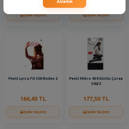
155,30 TL
177,50 TL
Anladım
Şube Seçiniz
Şube Seçiniz
Penti Lycra Fit 500 Beden 2
Penti Mikro 40 Külotlu Çorap
500/2
166,40 TL
177,50 TL
Şube Seçiniz
Şube Seçiniz