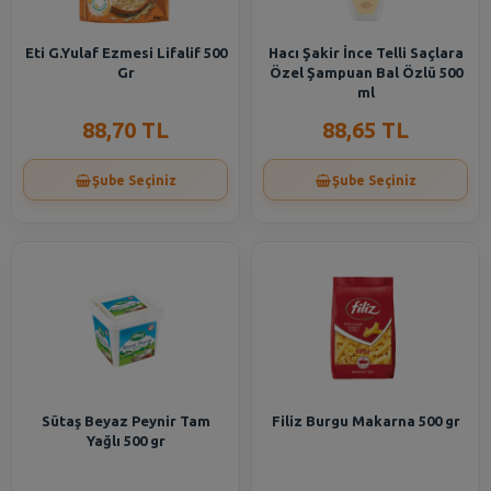
Eti G.Yulaf Ezmesi Lifalif 500
Hacı Şakir İnce Telli Saçlara
Gr
Özel Şampuan Bal Özlü 500
ml
88,70 TL
88,65 TL
Şube Seçiniz
Şube Seçiniz
Sütaş Beyaz Peynir Tam
Filiz Burgu Makarna 500 gr
Yağlı 500 gr