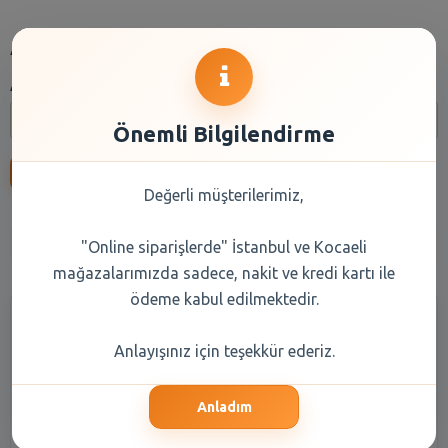
Arama
Arama:
Önemli Bilgilendirme
Ara
Değerli müşterilerimiz,
Anasayfa
Kuru Gıda
Reyon Seçiniz
Marka Seçiniz
"Online siparişlerde" İstanbul ve Kocaeli
mağazalarımızda sadece, nakit ve kredi kartı ile
ödeme kabul edilmektedir.
Anlayışınız için teşekkür ederiz.
Anladım