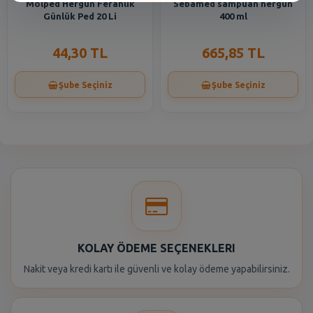
Molped Hergün Ferahlik
Sebamed sampuan hergun
Günlük Ped 20 Li
400 ml
44,30 TL
665,85 TL
Şube Seçiniz
Şube Seçiniz
KOLAY ÖDEME SEÇENEKLERI
Nakit veya kredi kartı ile güvenli ve kolay ödeme yapabilirsiniz.