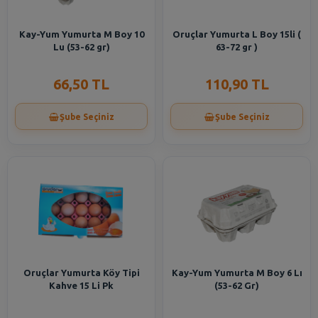
Kay-Yum Yumurta M Boy 10
Oruçlar Yumurta L Boy 15li (
Lu (53-62 gr)
63-72 gr )
66,50 TL
110,90 TL
Şube Seçiniz
Şube Seçiniz
Oruçlar Yumurta Köy Tipi
Kay-Yum Yumurta M Boy 6 Lı
Kahve 15 Li Pk
(53-62 Gr)