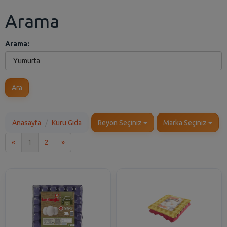
Arama
Arama:
Ara
Anasayfa
Kuru Gıda
Reyon Seçiniz
Marka Seçiniz
İlk
Son
«
1
2
»