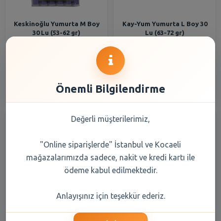
Keskinoğlu Yumurta M Boy
Kay-Yum Yumurta L Boy 30
30 Lu (53-62 gr)
Lu (63-72 gr)
138,65 TL
210,80 TL
Şube Seçiniz
Şube Seçiniz
Önemli Bilgilendirme
Değerli müşterilerimiz,
"Online siparişlerde" İstanbul ve Kocaeli
mağazalarımızda sadece, nakit ve kredi kartı ile
ödeme kabul edilmektedir.
Keskinoğlu Yumurta M Boy
Kinder Surprise Yumurta 20
Anlayışınız için teşekkür ederiz.
6lı (53-62 Gr)
gr