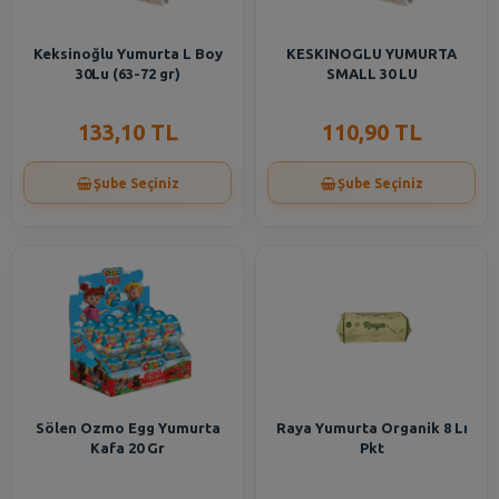
Keksinoğlu Yumurta L Boy
KESKINOGLU YUMURTA
30Lu (63-72 gr)
SMALL 30 LU
133,10 TL
110,90 TL
Şube Seçiniz
Şube Seçiniz
Sölen Ozmo Egg Yumurta
Raya Yumurta Organik 8 Lı
Kafa 20 Gr
Pkt