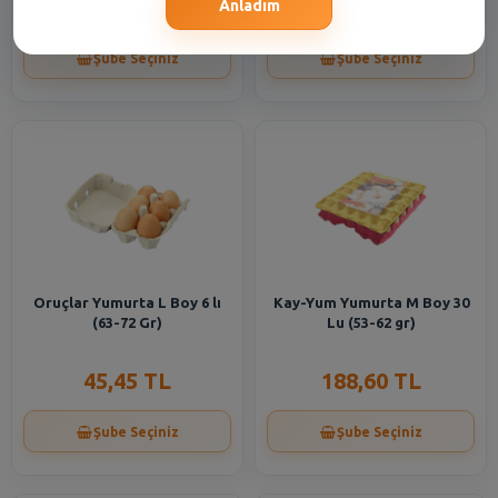
40,45 TL
59,80 TL
Anladım
Şube Seçiniz
Şube Seçiniz
Oruçlar Yumurta L Boy 6 lı
Kay-Yum Yumurta M Boy 30
(63-72 Gr)
Lu (53-62 gr)
45,45 TL
188,60 TL
Şube Seçiniz
Şube Seçiniz