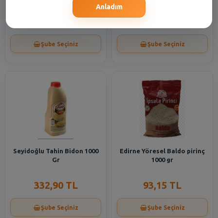
Anladım
52,70 TL
177,50 TL
Şube Seçiniz
Şube Seçiniz
Seyidoğlu Tahin Bidon 1000
Edirne Yöresel Baldo pirinç
Gr
1000 gr
332,90 TL
93,15 TL
Şube Seçiniz
Şube Seçiniz