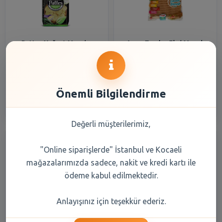
Pattes Yoğurt Mevsim
Asrın Tandırı Ekşi Mayalı
Yeşillikli Cips 100 Gr
Çavdar Lavaş 340 Gr
61,05 TL
133,10 TL
Önemli Bilgilendirme
Şube Seçiniz
Şube Seçiniz
Değerli müşterilerimiz,
"Online siparişlerde" İstanbul ve Kocaeli
mağazalarımızda sadece, nakit ve kredi kartı ile
ödeme kabul edilmektedir.
Anlayışınız için teşekkür ederiz.
Çizmeci Wafer Master
Yörsan Kaşar Peynir 600 Gr
Limon Kremalı Gofret 128 Gr