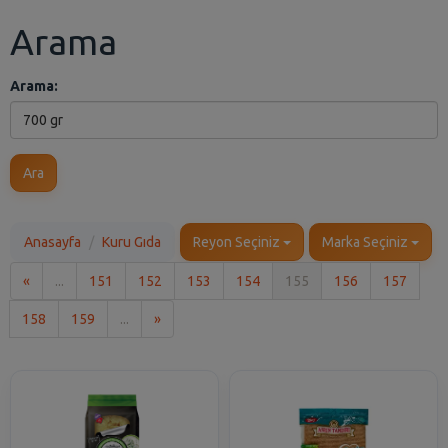
Arama
Arama:
Ara
Anasayfa
Kuru Gıda
Reyon Seçiniz
Marka Seçiniz
İlk
«
...
151
152
153
154
155
156
157
Son
158
159
...
»