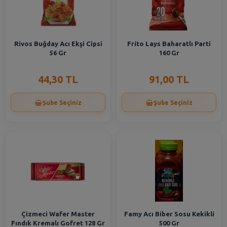
Rivos Buğday Acı Ekşi Cipsi
Frito Lays Baharatlı Parti
56 Gr
160 Gr
44,30 TL
91,00 TL
Şube Seçiniz
Şube Seçiniz
Çizmeci Wafer Master
Famy Acı Biber Sosu Kekikli
Fındık Kremalı Gofret 128 Gr
500 Gr