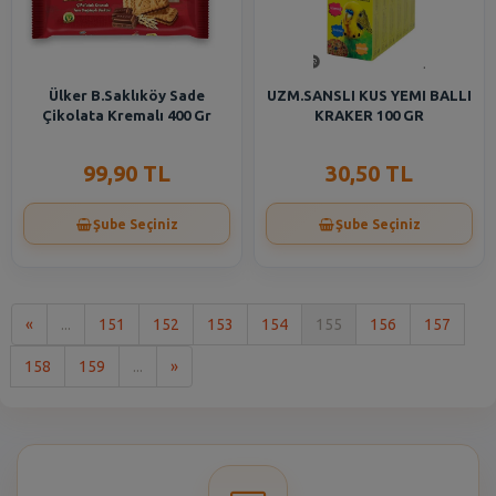
Ülker B.Saklıköy Sade
UZM.SANSLI KUS YEMI BALLI
Çikolata Kremalı 400 Gr
KRAKER 100 GR
99,90 TL
30,50 TL
Şube Seçiniz
Şube Seçiniz
İlk
«
...
151
152
153
154
155
156
157
Son
158
159
...
»