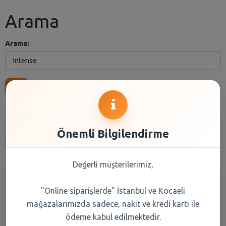
Arama
Arama:
Ara
Anasayfa
Kuru Gıda
Reyon Seçiniz
Marka Seçiniz
Önemli Bilgilendirme
İlk
Son
«
1
2
»
Değerli müşterilerimiz,
"Online siparişlerde" İstanbul ve Kocaeli
mağazalarımızda sadece, nakit ve kredi kartı ile
ödeme kabul edilmektedir.