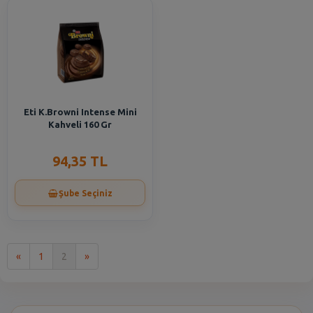
Eti K.Browni Intense Mini
Kahveli 160 Gr
94,35 TL
Şube Seçiniz
İlk
Son
«
1
2
»