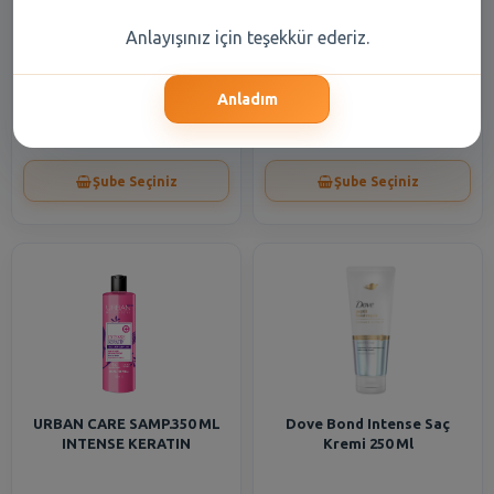
Anlayışınız için teşekkür ederiz.
Urban Care Saç Kremi
Urban Care Şampuan
İntense&Keratin 250 ml
İntense Keratin Şeffaf 350 Ml
Anladım
217,50 TL
155,35 TL
Şube Seçiniz
Şube Seçiniz
URBAN CARE SAMP.350 ML
Dove Bond Intense Saç
INTENSE KERATIN
Kremi 250 Ml