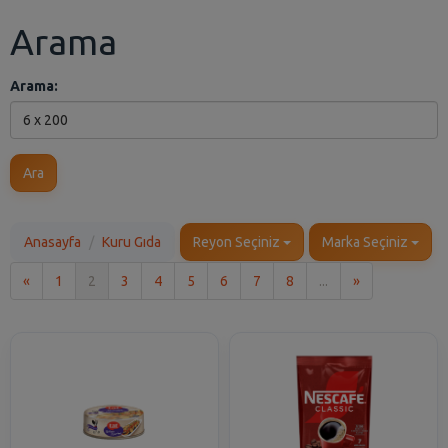
Arama
Arama:
Ara
Anasayfa
Kuru Gıda
Reyon Seçiniz
Marka Seçiniz
İlk
Son
«
1
2
3
4
5
6
7
8
...
»