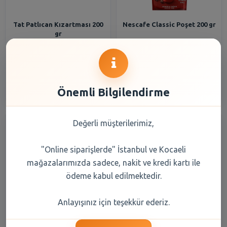
Tat Patlıcan Kızartması 200
Nescafe Classic Poşet 200 gr
gr
94,25 TL
437,85 TL
Şube Seçiniz
Şube Seçiniz
Önemli Bilgilendirme
Değerli müşterilerimiz,
"Online siparişlerde" İstanbul ve Kocaeli
mağazalarımızda sadece, nakit ve kredi kartı ile
ödeme kabul edilmektedir.
Danet Dana Sucuk Kangal
Capri-Sun Mystick Dragon
Anlayışınız için teşekkür ederiz.
Klasik 200 gr
Meyve Suyu 200 ml