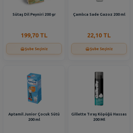
Sütaş Dil Peyniri 200 gr
Çamlıca Sade Gazoz 200 ml
199,70 TL
22,10 TL
Şube Seçiniz
Şube Seçiniz
Aptamil Junior Çocuk Sütü
Gillette Tıraş Köpüğü Hassas
200 ml
200 Ml