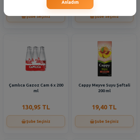
321,80 TL
20,50 TL
Anladım
Şube Seçiniz
Şube Seçiniz
Çamlıca Gazoz Cam 6 x 200
Cappy Meyve Suyu Şeftali
ml
200 ml
130,95 TL
19,40 TL
Şube Seçiniz
Şube Seçiniz