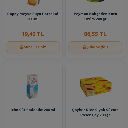
Cappy Meyve Suyu Portakal
Peyman Bahçeden Kuru
200 ml
Üzüm 200 gr
19,40 TL
86,55 TL
Şube Seçiniz
Şube Seçiniz
İçim Süt Sade Uht 200 ml
Çaykur Rize Siyah Süzme
Poşet Çay 200 gr