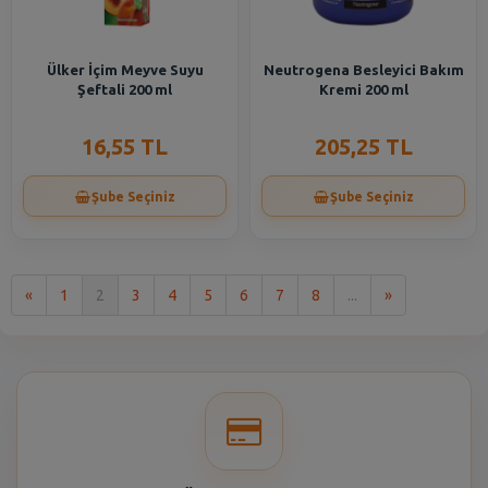
Ülker İçim Meyve Suyu
Neutrogena Besleyici Bakım
Şeftali 200 ml
Kremi 200 ml
16,55 TL
205,25 TL
Şube Seçiniz
Şube Seçiniz
İlk
Son
«
1
2
3
4
5
6
7
8
...
»