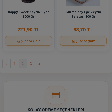
Happy Sweet Zeytin Siyah
Gurmelady Ege Zeytın
1000 Gr
Salatası 200 Gr
221,90 TL
88,70 TL
Şube Seçiniz
Şube Seçiniz
İlk
Son
«
1
2
3
»
KOLAY ÖDEME SEÇENEKLERI