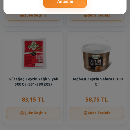
574,95 TL
332,90 TL
Anladım
Şube Seçiniz
Şube Seçiniz
Gürağaç Zeytin Yağlı Siyah
Bağbaşı Zeytin Salatası 180
500 Gr (351-380 2XS)
Gr
83,15 TL
58,75 TL
Şube Seçiniz
Şube Seçiniz