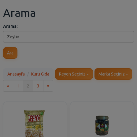
Arama
Arama:
Ara
Anasayfa
Kuru Gıda
Reyon Seçiniz
Marka Seçiniz
İlk
Son
«
1
2
3
»