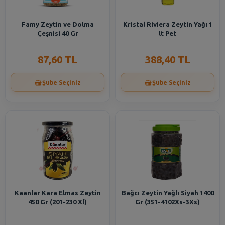
Famy Zeytin ve Dolma
Kristal Riviera Zeytin Yağı 1
Çeşnisi 40 Gr
lt Pet
87,60 TL
388,40 TL
Şube Seçiniz
Şube Seçiniz
Kaanlar Kara Elmas Zeytin
Bağcı Zeytin Yağlı Siyah 1400
450 Gr (201-230 Xl)
Gr (351-4102Xs-3Xs)