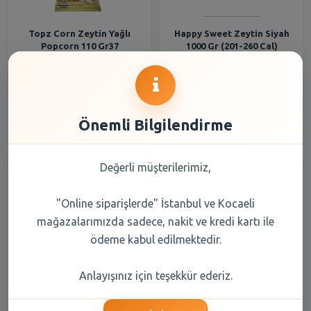
Topz Corn Zeytin Yağlı
Happy Sweet Zeytin Siyah
Popcorn 110 Gr37
1000 Gr (201-260 Cal)
83,25 TL
332,90 TL
Şube Seçiniz
Şube Seçiniz
Önemli Bilgilendirme
Değerli müşterilerimiz,
"Online siparişlerde" İstanbul ve Kocaeli
mağazalarımızda sadece, nakit ve kredi kartı ile
ödeme kabul edilmektedir.
Etc.Srt. M.Birlik Zeytin Mega
Oncü Zeytin Siyah 1000 Gr
Anlayışınız için teşekkür ederiz.
Siyah Kg
(201-260 XL-L)