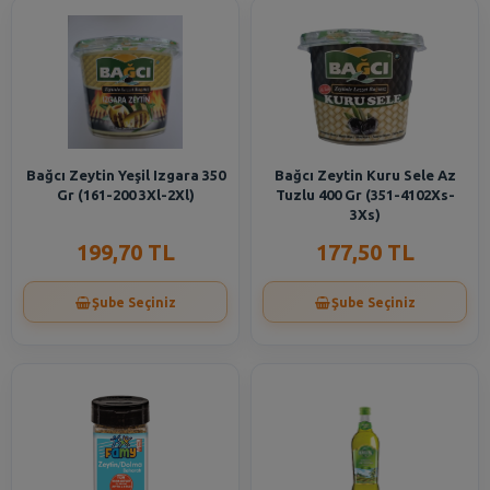
Bağcı Zeytin Yeşil Izgara 350
Bağcı Zeytin Kuru Sele Az
Gr (161-200 3Xl-2Xl)
Tuzlu 400 Gr (351-4102Xs-
3Xs)
199,70 TL
177,50 TL
Şube Seçiniz
Şube Seçiniz