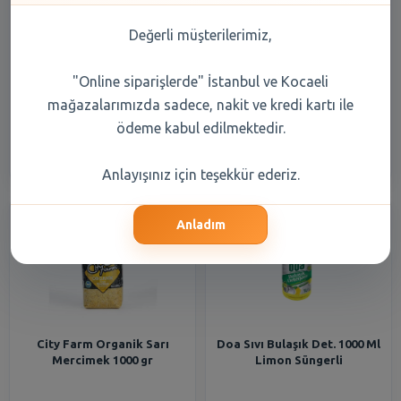
Değerli müşterilerimiz,
Duru Granül Matik Sabun
Happy Clean Z.Yaglı Sıvı
Klasik 1000 Gr
Sabun 1000 Ml
"Online siparişlerde" İstanbul ve Kocaeli
332,90 TL
22,10 TL
mağazalarımızda sadece, nakit ve kredi kartı ile
ödeme kabul edilmektedir.
Şube Seçiniz
Şube Seçiniz
Anlayışınız için teşekkür ederiz.
Anladım
City Farm Organik Sarı
Doa Sıvı Bulaşık Det. 1000 Ml
Mercimek 1000 gr
Limon Süngerli