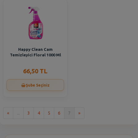
Happy Clean Cam
Temizleyici Floral 1000 Ml
66,50 TL
Şube Seçiniz
İlk
Son
«
...
3
4
5
6
7
»