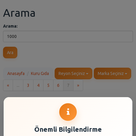
Arama
Arama:
Ara
Anasayfa
Kuru Gıda
Reyon Seçiniz
Marka Seçiniz
İlk
Son
«
...
3
4
5
6
7
»
Önemli Bilgilendirme