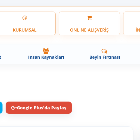
KURUMSAL
ONLİNE ALIŞVERİŞ
İ
t
İnsan Kaynakları
Beyin Fırtınası
Google Plus'da Paylaş