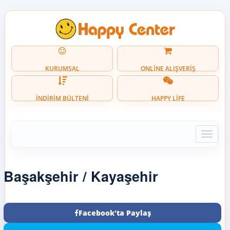
KURUMSAL
ONLİNE ALIŞVERİŞ
İNDİRİM BÜLTENİ
HAPPY LİFE
Toggle
naviga
Başakşehir / Kayaşehir
Facebook'ta Paylaş