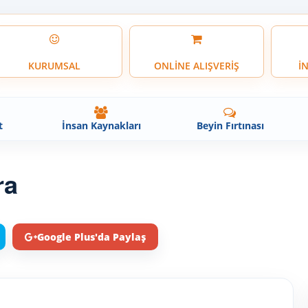
KURUMSAL
ONLİNE ALIŞVERİŞ
İ
t
İnsan Kaynakları
Beyin Fırtınası
ra
Google Plus'da Paylaş