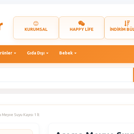
KURUMSAL
HAPPY LİFE
İNDİRİM BÜ
rünler
Gıda Dışı
Bebek
Meyve Suyu Kayısı 1 lt