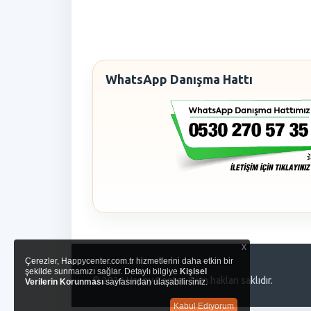
WhatsApp Danışma Hattı
x
Çerezler, Happycenter.com.tr hizmetlerini daha etkin bir
şekilde sunmamızı sağlar. Detaylı bilgiye
Kişisel
© 2026 Happy Center. Tüm hakları saklıdır.
Verilerin Korunması
sayfasından ulaşabilirsiniz.
Kabul Ediyorum