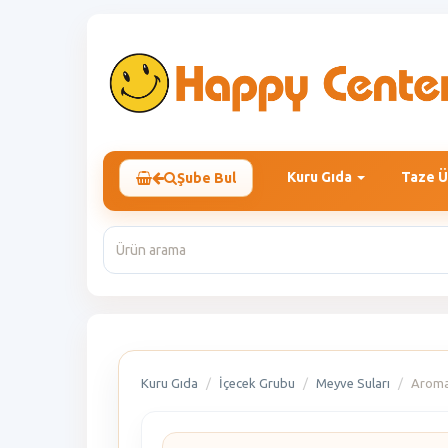
Kuru Gıda
Taze Ü
Şube Bul
Kuru Gıda
İçecek Grubu
Meyve Suları
Aroma 