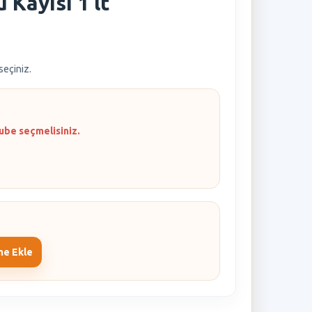
Kayısı 1 lt
 seçiniz.
ube seçmelisiniz.
me Ekle