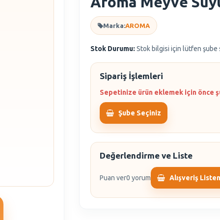
Aroma Meyve Suyu 
Marka:
AROMA
Stok Durumu:
Stok bilgisi için lütfen şube
Sipariş İşlemleri
Sepetinize ürün eklemek için önce ş
Şube Seçiniz
Değerlendirme ve Liste
Puan ver
0 yorum
Alışveriş Liste