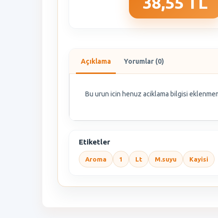
38,55 TL
Açıklama
Yorumlar (0)
Bu urun icin henuz aciklama bilgisi eklenmem
Etiketler
Aroma
1
Lt
M.suyu
Kayisi