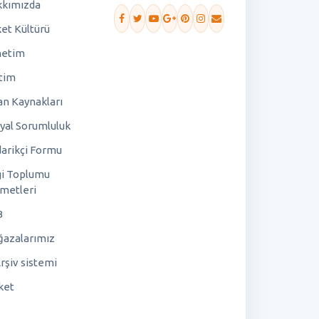
kımızda
ket Kültürü
netim
tim
an Kaynakları
yal Sorumluluk
arikçi Formu
gi Toplumu
metleri
B
azalarımız
rşiv sistemi
ket