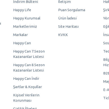
İndirim Bülteni
İletişim
Hak
Happy Life
Puan Sorgulama
Şir
Happy Kurumsal
Ürün İadesi
Yö
a
Marketlerimiz
Site Haritası
Eği
Markalar
KVKK
İns
Happy Can
Sos
Happy Can 7.Sezon
Ted
Kazananlar Listesi
Bil
Happy Can 8.Sezon
Hiz
Kazananlar Listesi
B2
Happy Can İndir
Mağ
Şartlar & Koşullar
E-A
Kişisel Verilerin
Tic
Korunması
Gizlilik İlkeleri