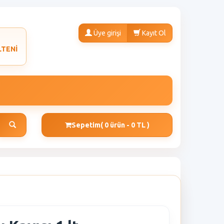
Üye girişi
Kayıt Ol
LTENİ
Sepetim
( 0 ürün - 0 TL )