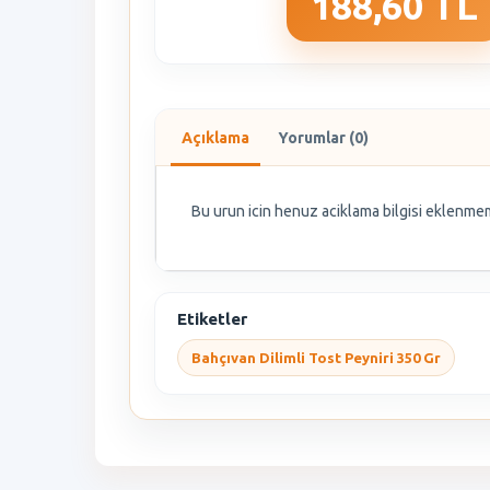
188,60 TL
Açıklama
Yorumlar (0)
Bu urun icin henuz aciklama bilgisi eklenmem
Etiketler
Bahçıvan Dilimli Tost Peyniri 350 Gr