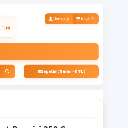
Üye girişi
Kayıt Ol
LTENİ
Sepetim
( 0 ürün - 0 TL )