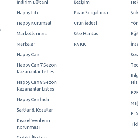
İndirim Bülteni
İletişim
Hak
Happy Life
Puan Sorgulama
Şir
Happy Kurumsal
Ürün İadesi
Yö
a
Marketlerimiz
Site Haritası
Eği
Markalar
KVKK
İns
Happy Can
Sos
Happy Can 7.Sezon
Ted
Kazananlar Listesi
Bil
Happy Can 8.Sezon
Hiz
Kazananlar Listesi
B2
Happy Can İndir
Mağ
Şartlar & Koşullar
E-A
Kişisel Verilerin
Tic
Korunması
Gizlilik İlkeleri