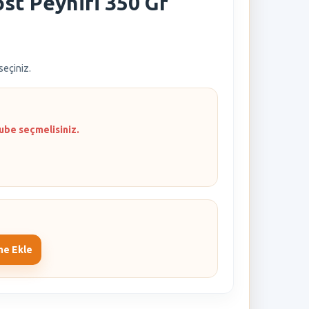
ost Peyniri 350 Gr
 seçiniz.
ube seçmelisiniz.
me Ekle