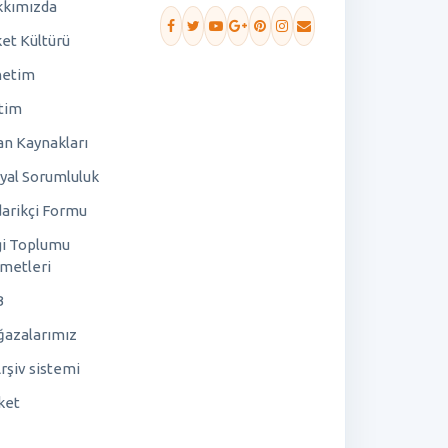
kımızda
ket Kültürü
netim
tim
an Kaynakları
yal Sorumluluk
arikçi Formu
gi Toplumu
metleri
B
azalarımız
rşiv sistemi
ket