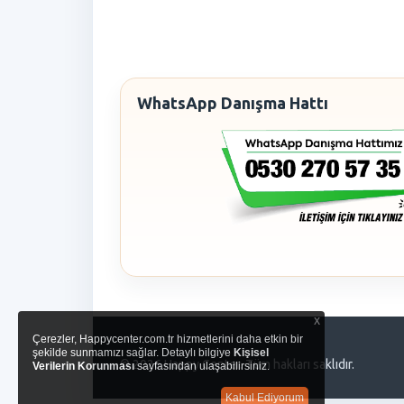
WhatsApp Danışma Hattı
x
Çerezler, Happycenter.com.tr hizmetlerini daha etkin bir
şekilde sunmamızı sağlar. Detaylı bilgiye
Kişisel
© 2026 Happy Center. Tüm hakları saklıdır.
Verilerin Korunması
sayfasından ulaşabilirsiniz.
Kabul Ediyorum