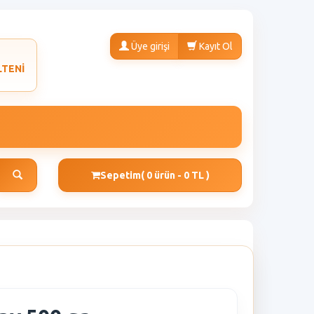
Üye girişi
Kayıt Ol
LTENİ
Sepetim
( 0 ürün - 0 TL )