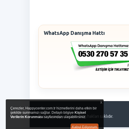
WhatsApp Danışma Hattı
x
Çerezler, Happycenter.com.tr hizmetlerini daha etkin bir
şekilde sunmamızı sağlar. Detaylı bilgiye
Kişisel
© 2026 Happy Center. Tüm hakları saklıdır.
Verilerin Korunması
sayfasından ulaşabilirsiniz.
Kabul Ediyorum