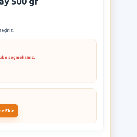
ay 500 gr
 seçiniz.
ube seçmelisiniz.
me Ekle