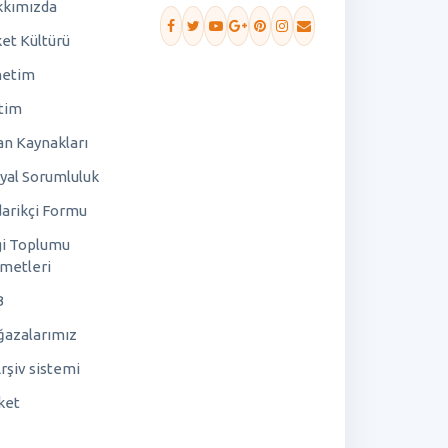
kımızda
ket Kültürü
netim
tim
an Kaynakları
yal Sorumluluk
arikçi Formu
gi Toplumu
metleri
B
azalarımız
rşiv sistemi
ket