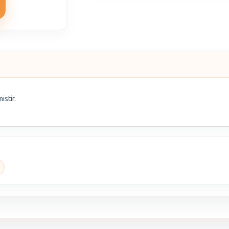
istir.