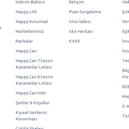
İndirim Bülteni
İletişim
Hak
Happy Life
Puan Sorgulama
Şir
Happy Kurumsal
Ürün İadesi
Yö
a
Marketlerimiz
Site Haritası
Eği
Markalar
KVKK
İns
Happy Can
Sos
Happy Can 7.Sezon
Ted
Kazananlar Listesi
Bil
Happy Can 8.Sezon
Hiz
Kazananlar Listesi
B2
Happy Can İndir
Mağ
Şartlar & Koşullar
E-A
Kişisel Verilerin
Tic
Korunması
Gizlilik İlkeleri