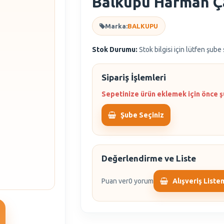
Balküpü Harman Ç
Marka:
BALKUPU
Stok Durumu:
Stok bilgisi için lütfen şube
Sipariş İşlemleri
Sepetinize ürün eklemek için önce ş
Şube Seçiniz
Değerlendirme ve Liste
Puan ver
0 yorum
Alışveriş Liste