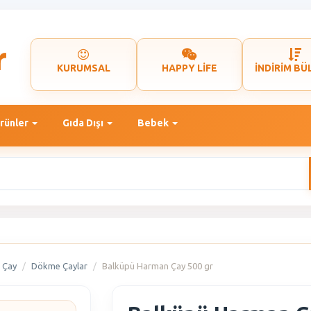
KURUMSAL
HAPPY LİFE
İNDİRİM BÜ
rünler
Gıda Dışı
Bebek
Çay
Dökme Çaylar
Balküpü Harman Çay 500 gr