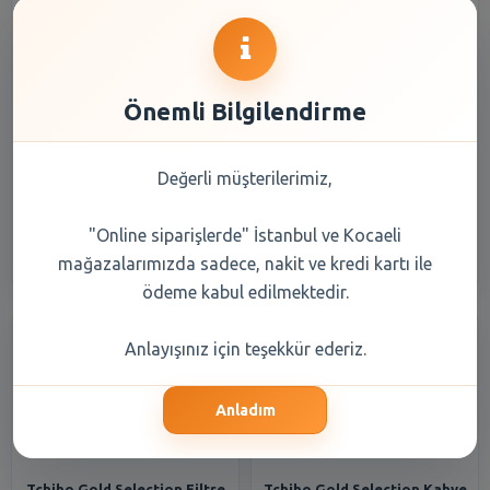
Önemli Bilgilendirme
Tchibo Exclusive Original
Tchibo Gold Selection Eko
Filtre Kahve 250 Gr
Paket Kahve 75 Gr
Değerli müşterilerimiz,
443,85 TL
155,25 TL
"Online siparişlerde" İstanbul ve Kocaeli
Şube Seçiniz
Şube Seçiniz
mağazalarımızda sadece, nakit ve kredi kartı ile
ödeme kabul edilmektedir.
Anlayışınız için teşekkür ederiz.
Anladım
Tchibo Gold Selection Filtre
Tchibo Gold Selection Kahve