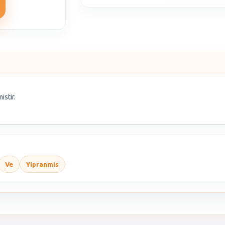
istir.
Ve
Yipranmis