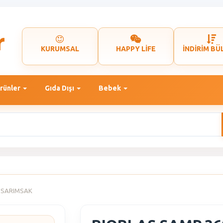
KURUMSAL
HAPPY LİFE
İNDİRİM BÜ
rünler
Gıda Dışı
Bebek
L SARIMSAK