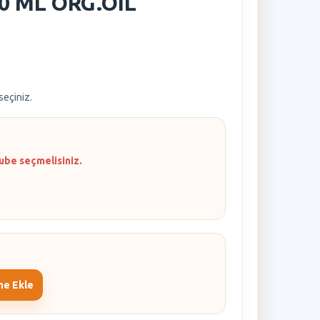
0 ML ORG.OIL
 seçiniz.
ube seçmelisiniz.
me Ekle