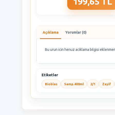
199,65 TL
Açıklama
Yorumlar (0)
Bu urun icin henuz aciklama bilgisi eklenmem
Etiketler
Bioblas
Samp.400ml
2/1
Zayif