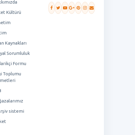
kımızda
ket Kültürü
netim
tim
an Kaynakları
yal Sorumluluk
arikçi Formu
gi Toplumu
metleri
B
azalarımız
rşiv sistemi
ket