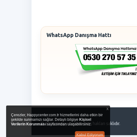
WhatsApp Danışma Hattı
x
Çerezler, Happycenter.com.tr hizmetlerini daha etkin bir
şekilde sunmamızı sağlar. Detaylı bilgiye
Kişisel
© 2026 Happy Center. Tüm hakları saklıdır.
Verilerin Korunması
sayfasından ulaşabilirsiniz.
Kabul Ediyorum