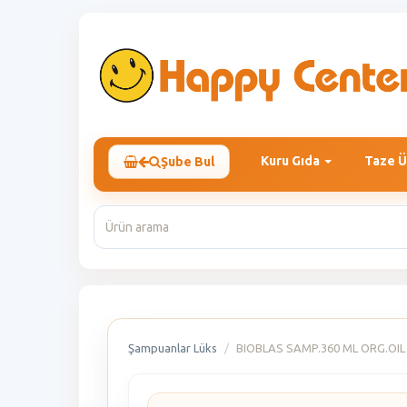
Kuru Gıda
Taze Ü
Şube Bul
Şampuanlar Lüks
BIOBLAS SAMP.360 ML ORG.OI