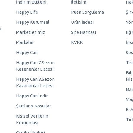
İndirim Bülteni
İletişim
Hak
Happy Life
Puan Sorgulama
Şir
Happy Kurumsal
Ürün İadesi
Yö
a
Marketlerimiz
Site Haritası
Eği
Markalar
KVKK
İns
Happy Can
Sos
Happy Can 7.Sezon
Ted
Kazananlar Listesi
Bil
Happy Can 8.Sezon
Hiz
Kazananlar Listesi
B2
Happy Can İndir
Mağ
Şartlar & Koşullar
E-A
Kişisel Verilerin
Tic
Korunması
Gizlilik İlkeleri