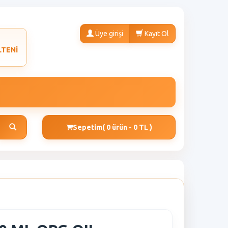
Üye girişi
Kayıt Ol
LTENİ
Sepetim
( 0 ürün - 0 TL )