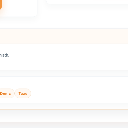
istir.
Deniz
Tuzu