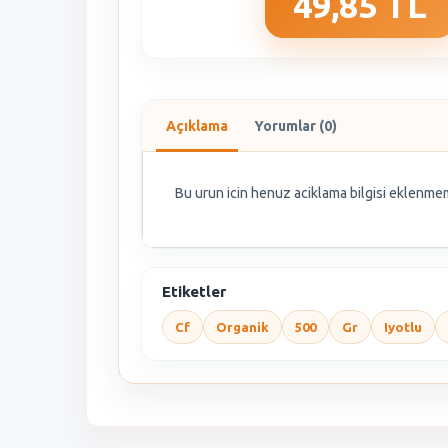
49,85 TL
Açıklama
Yorumlar (0)
Bu urun icin henuz aciklama bilgisi eklenmem
Etiketler
Cf
Organik
500
Gr
Iyotlu