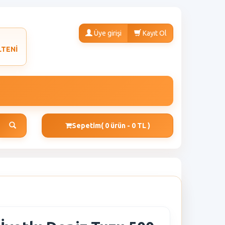
Üye girişi
Kayıt Ol
LTENİ
Sepetim
( 0 ürün - 0 TL )