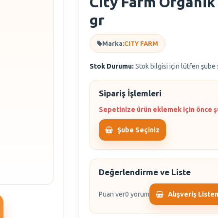
City Farm Organik 
gr
Marka:
CITY FARM
Stok Durumu:
Stok bilgisi için lütfen şube
Sipariş İşlemleri
Sepetinize ürün eklemek için önce ş
Şube Seçiniz
Değerlendirme ve Liste
Puan ver
0 yorum
Alışveriş Liste