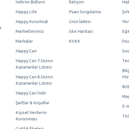
İndirim Bülteni
İletişim
Hak
Happy Life
Puan Sorgulama
Şir
Happy Kurumsal
Ürün İadesi
Yö
a
Marketlerimiz
Site Haritası
Eği
Markalar
KVKK
İns
Happy Can
Sos
Happy Can 7.Sezon
Ted
Kazananlar Listesi
Bil
Happy Can 8.Sezon
Hiz
Kazananlar Listesi
B2
Happy Can İndir
Mağ
Şartlar & Koşullar
E-A
Kişisel Verilerin
Tic
Korunması
Gizlilik İlkeleri