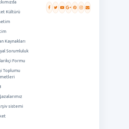
kımızda
ket Kültürü
netim
tim
an Kaynakları
yal Sorumluluk
arikçi Formu
gi Toplumu
metleri
B
azalarımız
rşiv sistemi
ket