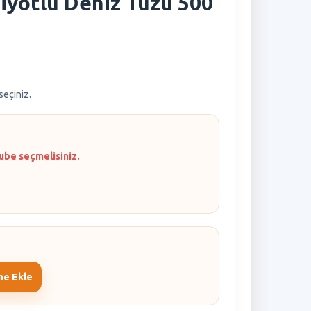
İyotlu Deniz Tuzu 500
 seçiniz.
ube seçmelisiniz.
me Ekle