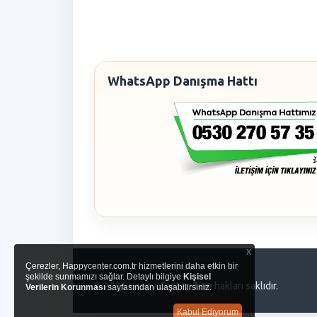
WhatsApp Danışma Hattı
x
Çerezler, Happycenter.com.tr hizmetlerini daha etkin bir
şekilde sunmamızı sağlar. Detaylı bilgiye
Kişisel
© 2026 Happy Center. Tüm hakları saklıdır.
Verilerin Korunması
sayfasından ulaşabilirsiniz.
Kabul Ediyorum