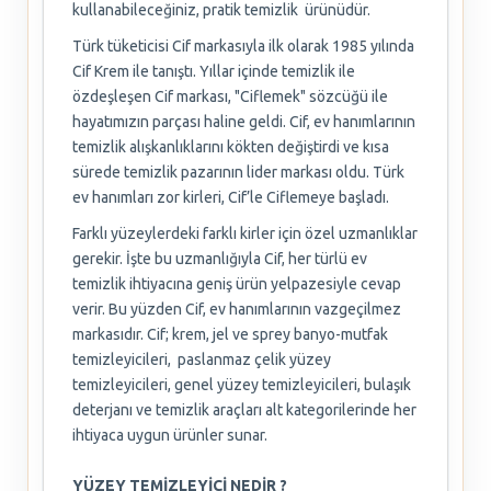
kullanabileceğiniz, pratik temizlik ürünüdür.
Türk tüketicisi Cif markasıyla ilk olarak 1985 yılında
Cif Krem ile tanıştı. Yıllar içinde temizlik ile
özdeşleşen Cif markası, "Ciflemek" sözcüğü ile
hayatımızın parçası haline geldi. Cif, ev hanımlarının
temizlik alışkanlıklarını kökten değiştirdi ve kısa
sürede temizlik pazarının lider markası oldu. Türk
ev hanımları zor kirleri, Cif’le Ciflemeye başladı.
Farklı yüzeylerdeki farklı kirler için özel uzmanlıklar
gerekir. İşte bu uzmanlığıyla Cif, her türlü ev
temizlik ihtiyacına geniş ürün yelpazesiyle cevap
verir. Bu yüzden Cif, ev hanımlarının vazgeçilmez
markasıdır. Cif; krem, jel ve sprey banyo-mutfak
temizleyicileri, paslanmaz çelik yüzey
temizleyicileri, genel yüzey temizleyicileri, bulaşık
deterjanı ve temizlik araçları alt kategorilerinde her
ihtiyaca uygun ürünler sunar.
YÜZEY TEMİZLEYİCİ NEDİR ?