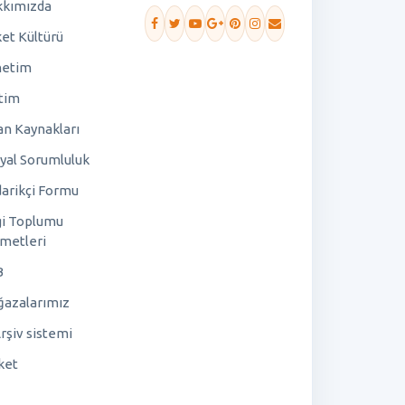
kımızda
ket Kültürü
netim
tim
an Kaynakları
yal Sorumluluk
arikçi Formu
gi Toplumu
metleri
B
azalarımız
rşiv sistemi
ket