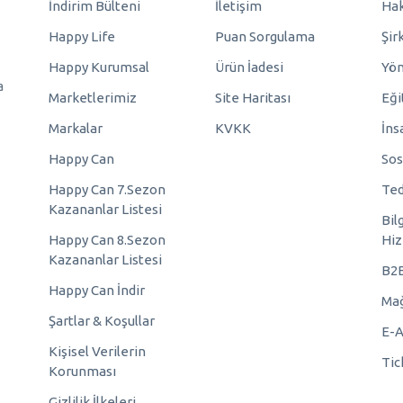
İndirim Bülteni
İletişim
Hak
Happy Life
Puan Sorgulama
Şir
Happy Kurumsal
Ürün İadesi
Yö
a
Marketlerimiz
Site Haritası
Eği
Markalar
KVKK
İns
Happy Can
Sos
Happy Can 7.Sezon
Ted
Kazananlar Listesi
Bil
Happy Can 8.Sezon
Hiz
Kazananlar Listesi
B2
Happy Can İndir
Mağ
Şartlar & Koşullar
E-A
Kişisel Verilerin
Tic
Korunması
Gizlilik İlkeleri