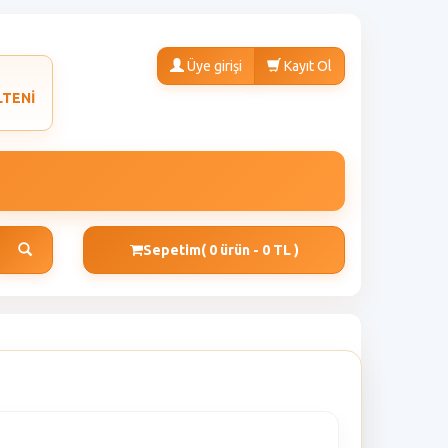
Üye girişi
Kayıt Ol
LTENİ
Sepetim
( 0 ürün - 0 TL )