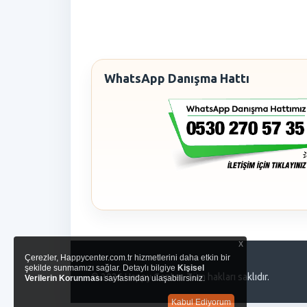
WhatsApp Danışma Hattı
x
Çerezler, Happycenter.com.tr hizmetlerini daha etkin bir
şekilde sunmamızı sağlar. Detaylı bilgiye
Kişisel
© 2026 Happy Center. Tüm hakları saklıdır.
Verilerin Korunması
sayfasından ulaşabilirsiniz.
Kabul Ediyorum