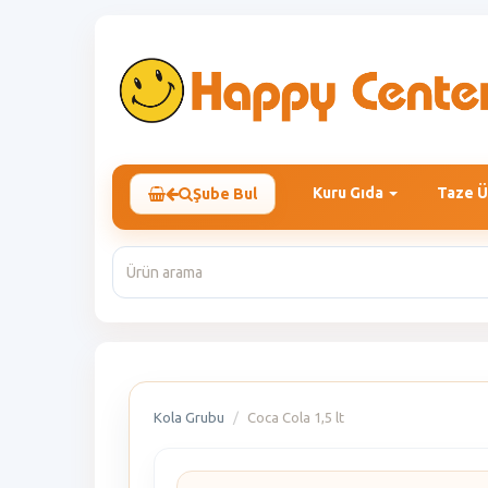
Kuru Gıda
Taze Ü
Şube Bul
Kola Grubu
Coca Cola 1,5 lt