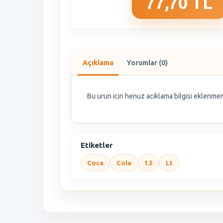
77,70 TL
Açıklama
Yorumlar (0)
Bu urun icin henuz aciklama bilgisi eklenmem
Etiketler
Coca
Cola
1.5
Lt