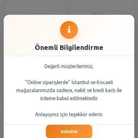
Önemli Bilgilendirme
Cedid Taze Hurma
Zencefil
Değerli müşterilerimiz,
110,90 TL
317,55 TL
"Online siparişlerde" İstanbul ve Kocaeli
Şube Seçiniz
Şube Seçiniz
mağazalarımızda sadece, nakit ve kredi kartı ile
ödeme kabul edilmektedir.
Anlayışınız için teşekkür ederiz.
Anladım