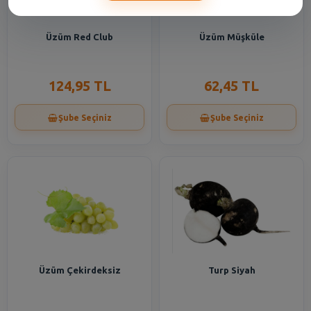
Üzüm Red Club
Üzüm Müşküle
124,95 TL
62,45 TL
Şube Seçiniz
Şube Seçiniz
Üzüm Çekirdeksiz
Turp Siyah