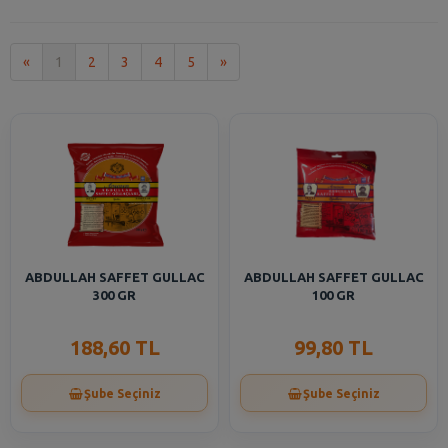
İlk
Son
«
1
2
3
4
5
»
ABDULLAH SAFFET GULLAC
ABDULLAH SAFFET GULLAC
300 GR
100 GR
188,60 TL
99,80 TL
Şube Seçiniz
Şube Seçiniz