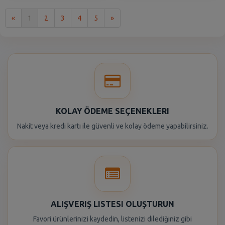
İlk
Son
«
1
2
3
4
5
»
KOLAY ÖDEME SEÇENEKLERI
Nakit veya kredi kartı ile güvenli ve kolay ödeme yapabilirsiniz.
ALIŞVERIŞ LISTESI OLUŞTURUN
Favori ürünlerinizi kaydedin, listenizi dilediğiniz gibi