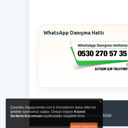
WhatsApp Danışma Hattı
x
Çerezler, Happycenter.com.tr hizmetlerini daha etkin bir
şekilde sunmamızı sağlar. Detaylı bilgiye
Kişisel
© 2026 Happy Center. Tüm hakları saklıdır.
Verilerin Korunması
sayfasından ulaşabilirsiniz.
Kabul Ediyorum