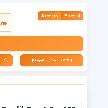
Üye girişi
Kayıt Ol
LTENİ
Sepetim
( 0 ürün - 0 TL )