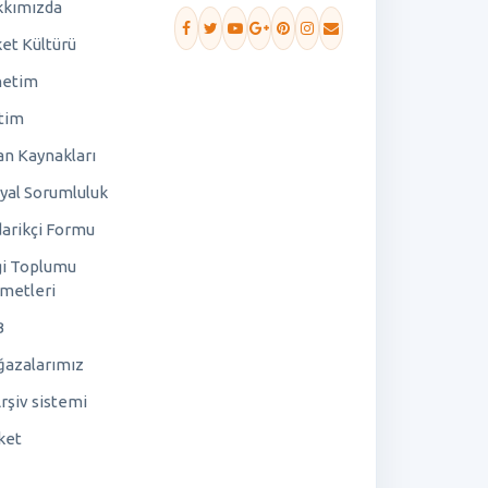
kımızda
ket Kültürü
netim
tim
an Kaynakları
yal Sorumluluk
arikçi Formu
gi Toplumu
metleri
B
azalarımız
rşiv sistemi
ket