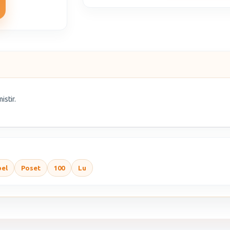
istir.
bel
Poset
100
Lu