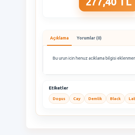
277,40 TL
Açıklama
Yorumlar (0)
Bu urun icin henuz aciklama bilgisi eklenmem
Etiketler
Dogus
Cay
Demlik
Black
La