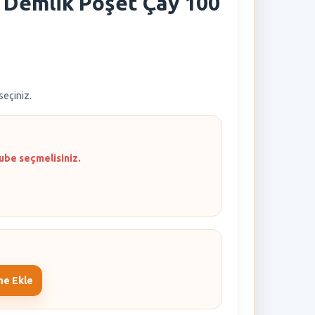
 Demlik Poşet Çay 100
 seçiniz.
ube seçmelisiniz.
me Ekle