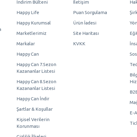
İndirim Bülteni
İletişim
Hak
Happy Life
Puan Sorgulama
Şir
Happy Kurumsal
Ürün İadesi
Yö
a
Marketlerimiz
Site Haritası
Eği
Markalar
KVKK
İns
Happy Can
Sos
Happy Can 7.Sezon
Ted
Kazananlar Listesi
Bil
Happy Can 8.Sezon
Hiz
Kazananlar Listesi
B2
Happy Can İndir
Mağ
Şartlar & Koşullar
E-A
Kişisel Verilerin
Tic
Korunması
Gizlilik İlkeleri