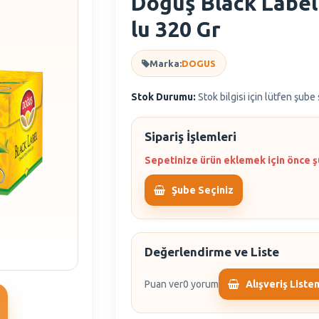
Doğuş Black Label
lu 320 Gr
Marka:
DOGUS
Stok Durumu:
Stok bilgisi için lütfen şube
Sipariş İşlemleri
Sepetinize ürün eklemek için önce ş
Şube Seçiniz
Değerlendirme ve Liste
Puan ver
0 yorum
Alışveriş Liste