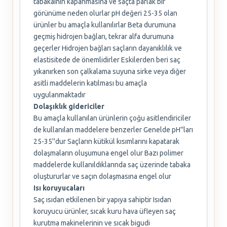
tabakaının kapanmasına ve saçta parlak bir
görünüme neden olurlar pH değeri 25-35 olan
ürünler bu amaçla kullanılırlar Beta durumuna
geçmiş hidrojen bağları, tekrar alfa durumuna
geçerler Hidrojen bağları saçların dayanıklılık ve
elastisitede de önemlidirler Eskilerden beri saç
yıkanırken son çalkalama suyuna sirke veya diğer
asitli maddelerin katılması bu amaçla
uygulanmaktadır
Dolaşıklık gidericiler
Bu amaçla kullanılan ürünlerin çoğu asitlendiriciler
de kullanılan maddelere benzerler Genelde pH''ları
25-35''dur Saçların kütikül kısımlarını kapatarak
dolaşmaların oluşumuna engel olur Bazı polimer
maddelerde kullanıldıklarında saç üzerinde tabaka
oluştururlar ve saçın dolaşmasına engel olur
Isı koruyucaları
Saç ısıdan etkilenen bir yapıya sahiptir Isıdan
koruyucu ürünler, sıcak kuru hava üfleyen saç
kurutma makinelerinin ve sıcak bigudi