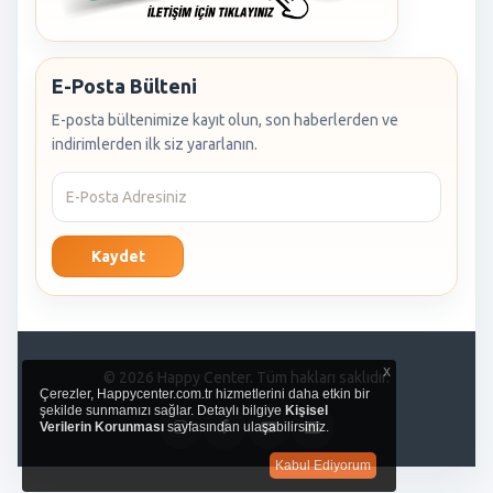
E-Posta Bülteni
E-posta bültenimize kayıt olun, son haberlerden ve
indirimlerden ilk siz yararlanın.
Kaydet
x
© 2026 Happy Center. Tüm hakları saklıdır.
Çerezler, Happycenter.com.tr hizmetlerini daha etkin bir
şekilde sunmamızı sağlar. Detaylı bilgiye
Kişisel
Verilerin Korunması
sayfasından ulaşabilirsiniz.
Kabul Ediyorum