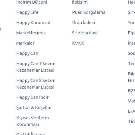
İndirim Bülteni
İletişim
Hak
Happy Life
Puan Sorgulama
Şir
Happy Kurumsal
Ürün İadesi
Yö
a
Marketlerimiz
Site Haritası
Eği
Markalar
KVKK
İns
Happy Can
Sos
Happy Can 7.Sezon
Ted
Kazananlar Listesi
Bil
Happy Can 8.Sezon
Hiz
Kazananlar Listesi
B2
Happy Can İndir
Mağ
Şartlar & Koşullar
E-A
Kişisel Verilerin
Tic
Korunması
Gizlilik İlkeleri