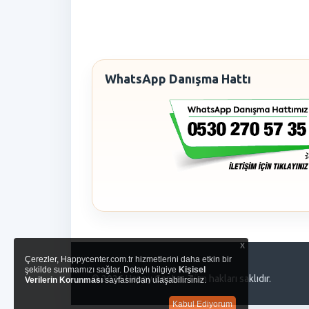
WhatsApp Danışma Hattı
x
Çerezler, Happycenter.com.tr hizmetlerini daha etkin bir
şekilde sunmamızı sağlar. Detaylı bilgiye
Kişisel
© 2026 Happy Center. Tüm hakları saklıdır.
Verilerin Korunması
sayfasından ulaşabilirsiniz.
Kabul Ediyorum