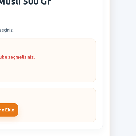
Müsli 500 Gr
 seçiniz.
ube seçmelisiniz.
me Ekle