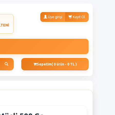
Üye girişi
Kayıt Ol
LTENİ
Sepetim
( 0 ürün - 0 TL )