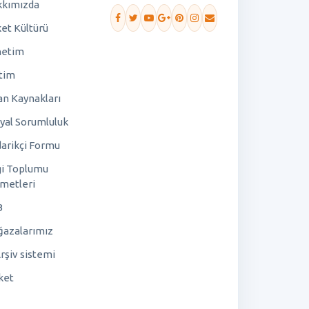
kımızda
ket Kültürü
netim
tim
an Kaynakları
yal Sorumluluk
arikçi Formu
gi Toplumu
metleri
B
azalarımız
rşiv sistemi
ket