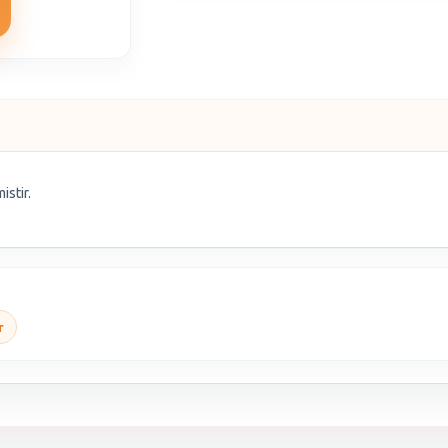
istir.
r