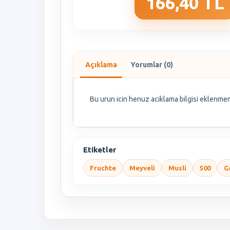
166,40 TL
Açıklama
Yorumlar (0)
Bu urun icin henuz aciklama bilgisi eklenmem
Etiketler
Fruchte
Meyveli
Musli
500
G