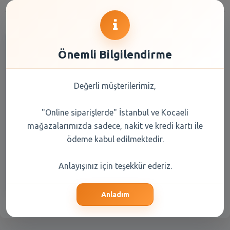
Önemli Bilgilendirme
Değerli müşterilerimiz,
"Online siparişlerde" İstanbul ve Kocaeli
VieN Desenli Kağıt Maske 25
Gr
mağazalarımızda sadece, nakit ve kredi kartı ile
ödeme kabul edilmektedir.
55,35 TL
Anlayışınız için teşekkür ederiz.
Şube Seçiniz
Anladım