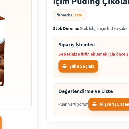
İçim Puding Çikola
Marka:
ICIM
Stok Durumu:
Stok bilgisi için lütfen şube
Sipariş İşlemleri
Sepetinize ürün eklemek için önce ş
Şube Seçiniz
Değerlendirme ve Liste
Puan ver
0 yorum
Alışveriş Liste