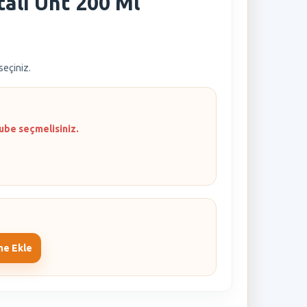
talı Uht 200 Ml
 seçiniz.
ube seçmelisiniz.
me Ekle