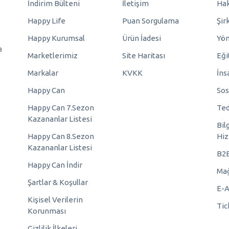
İndirim Bülteni
İletişim
Hak
Happy Life
Puan Sorgulama
Şir
Happy Kurumsal
Ürün İadesi
Yö
a
Marketlerimiz
Site Haritası
Eği
Markalar
KVKK
İns
Happy Can
Sos
Happy Can 7.Sezon
Ted
Kazananlar Listesi
Bil
Happy Can 8.Sezon
Hiz
Kazananlar Listesi
B2
Happy Can İndir
Mağ
Şartlar & Koşullar
E-A
Kişisel Verilerin
Tic
Korunması
Gizlilik İlkeleri