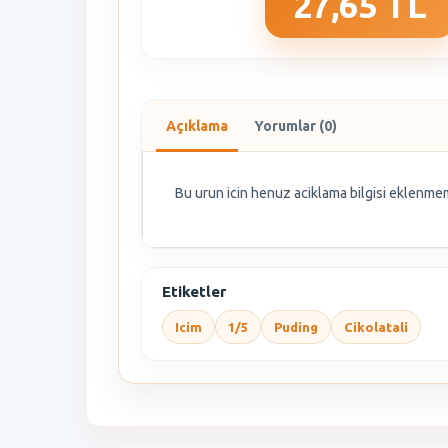
27,65 TL
Açıklama
Yorumlar (0)
Bu urun icin henuz aciklama bilgisi eklenmem
Etiketler
Icim
1/5
Puding
Cikolatali