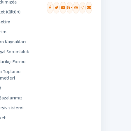
kımızda
ket Kültürü
netim
tim
an Kaynakları
yal Sorumluluk
arikçi Formu
gi Toplumu
metleri
B
azalarımız
rşiv sistemi
ket