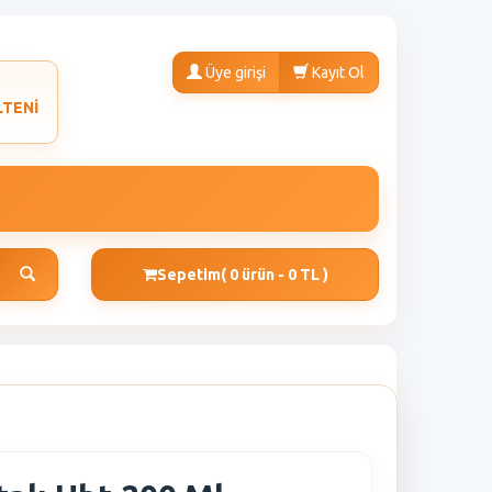
Üye girişi
Kayıt Ol
LTENİ
Sepetim
( 0 ürün - 0 TL )