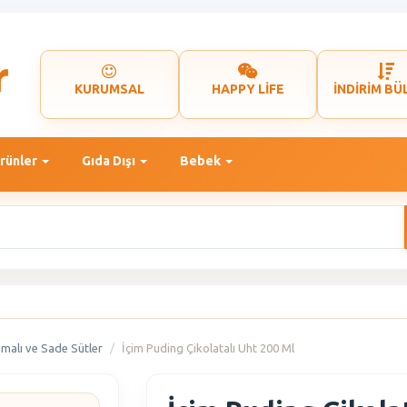
KURUMSAL
HAPPY LİFE
İNDİRİM BÜ
rünler
Gıda Dışı
Bebek
malı ve Sade Sütler
İçim Puding Çikolatalı Uht 200 Ml