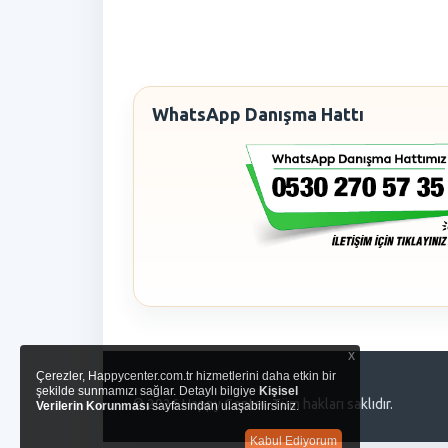
WhatsApp Danışma Hattı
x
Çerezler, Happycenter.com.tr hizmetlerini daha etkin bir
şekilde sunmamızı sağlar. Detaylı bilgiye
Kişisel
© 2026 Happy Center. Tüm hakları saklıdır.
Verilerin Korunması
sayfasından ulaşabilirsiniz.
Kabul Ediyorum