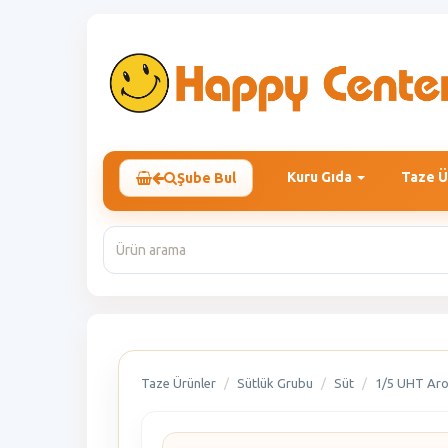
Kuru Gıda
Taze Ü
Şube Bul
Taze Ürünler
Sütlük Grubu
Süt
1/5 UHT Aro