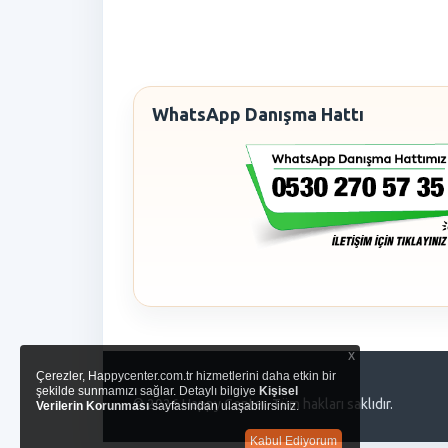
WhatsApp Danışma Hattı
x
Çerezler, Happycenter.com.tr hizmetlerini daha etkin bir
şekilde sunmamızı sağlar. Detaylı bilgiye
Kişisel
© 2026 Happy Center. Tüm hakları saklıdır.
Verilerin Korunması
sayfasından ulaşabilirsiniz.
Kabul Ediyorum