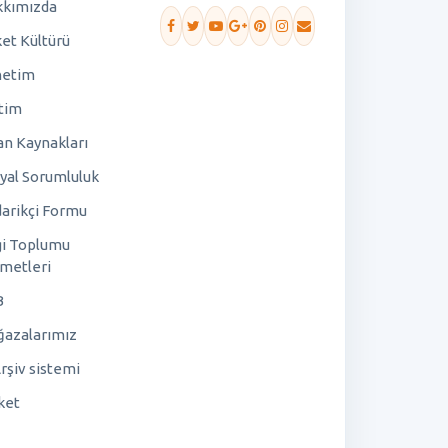
kımızda
ket Kültürü
netim
tim
an Kaynakları
yal Sorumluluk
arikçi Formu
gi Toplumu
metleri
B
azalarımız
rşiv sistemi
ket