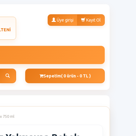
Üye girişi
Kayıt Ol
LTENİ
Sepetim
( 0 ürün - 0 TL )
ı 750 ml