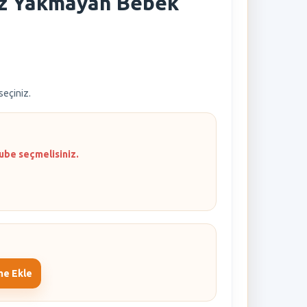
z Yakmayan Bebek
 seçiniz.
ube seçmelisiniz.
me Ekle