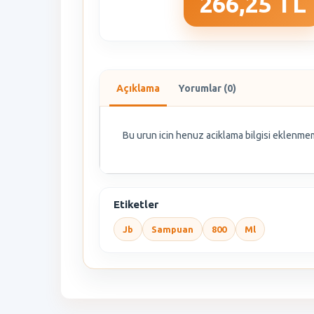
266,25 TL
Açıklama
Yorumlar (0)
Bu urun icin henuz aciklama bilgisi eklenmem
Etiketler
Jb
Sampuan
800
Ml