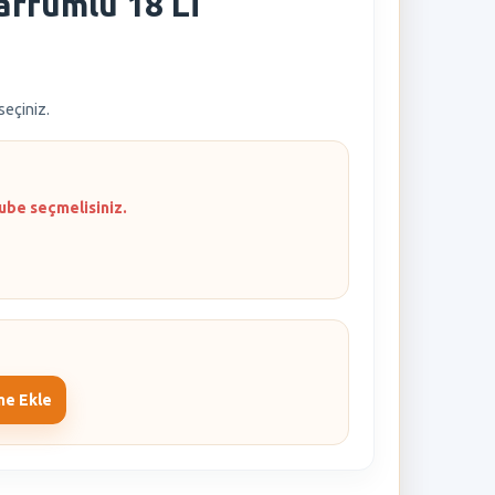
arfümlü 18 Li
 seçiniz.
ube seçmelisiniz.
me Ekle