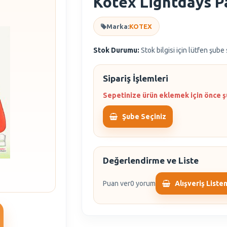
Kotex Lightdays P
Marka:
KOTEX
Stok Durumu:
Stok bilgisi için lütfen şube
Sipariş İşlemleri
Sepetinize ürün eklemek için önce ş
Şube Seçiniz
Değerlendirme ve Liste
Puan ver
0 yorum
Alışveriş Liste