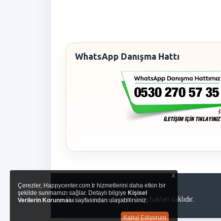
WhatsApp Danışma Hattı
x
Çerezler, Happycenter.com.tr hizmetlerini daha etkin bir
şekilde sunmamızı sağlar. Detaylı bilgiye
Kişisel
© 2026 Happy Center. Tüm hakları saklıdır.
Verilerin Korunması
sayfasından ulaşabilirsiniz.
Kabul Ediyorum