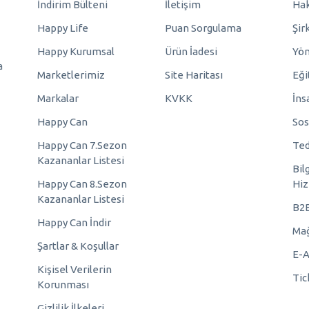
İndirim Bülteni
İletişim
Hak
Happy Life
Puan Sorgulama
Şir
Happy Kurumsal
Ürün İadesi
Yö
a
Marketlerimiz
Site Haritası
Eği
Markalar
KVKK
İns
Happy Can
Sos
Happy Can 7.Sezon
Ted
Kazananlar Listesi
Bil
Happy Can 8.Sezon
Hiz
Kazananlar Listesi
B2
Happy Can İndir
Mağ
Şartlar & Koşullar
E-A
Kişisel Verilerin
Tic
Korunması
Gizlilik İlkeleri