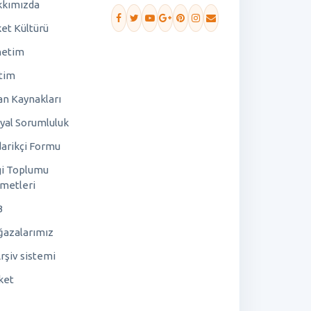
kımızda
ket Kültürü
netim
tim
an Kaynakları
yal Sorumluluk
arikçi Formu
gi Toplumu
metleri
B
azalarımız
rşiv sistemi
ket