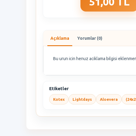
51,00 TL
Açıklama
Yorumlar (0)
Bu urun icin henuz aciklama bilgisi eklenmem
Etiketler
Kotex
Lightdays
Aloevera
(24x2