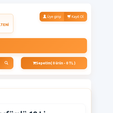
Üye girişi
Kayıt Ol
LTENİ
Sepetim
( 0 ürün - 0 TL )