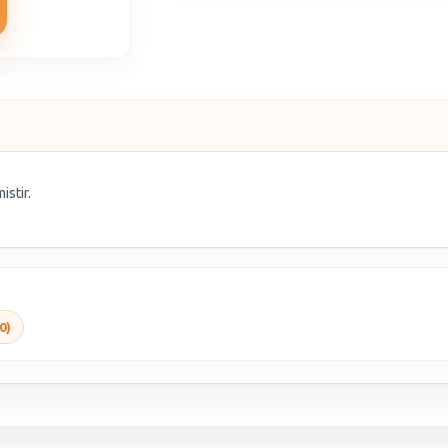
istir.
0)